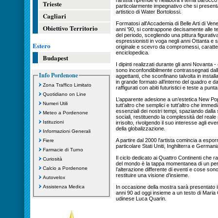
l’artista riprende e rielabora il tema barocco
Trieste
particolarmente impegnativo che si presen
artistico di Water Bortolossi.
Cagliari
Formatosi all'Accademia di Belle Arti di Venez
Obiettivo Territorio
anni '90, si contrappone decisamente alle 
del periodo, scegliendo una pittura figurati
espressionisti in voga negli anni Ottanta e
Estero
originale e scevro da compromessi, caratt
enciclopedica.
Budapest
I dipinti realizzati durante gli anni Novanta -
sono inconfondibilmente contrassegnati dal
Info Pordenone
aggettanti, che sconfinano talvolta in installa
in grande formato all’interno del quadro e 
Zona Traffico Limitato
raffigurati con abiti futuristici e teste a punta
Quotidiano on Line
L’apparente adesione a un’estetica New Pop
Numeri Utili
tutt’altro che semplici e tutt’altro che immedi
essenziali dei nostri tempi, spaziando dalla 
Meteo a Pordenone
sociali, restituendo la complessità del reale
Istituzioni
irrisolto, rivolgendo il suo interesse agli eve
della globalizzazione.
Informazioni Generali
A partire dal 2000 l'artista comincia a espor
Fiere
particolare Stati Uniti, Inghilterra e Germani
Farmacie di Turno
Il ciclo dedicato ai Quattro Continenti che r
Curiosità
del mondo è la tappa momentanea di un perc
Calcio a Pordenone
l’alterazione differente di eventi e cose son
restituire una visione d’insieme.
Autovelox
Assistenza Medica
In occasione della mostra sarà presentato i
anni 90 ad oggi insieme a un testo di Maria C
udinese Luca Quarin.