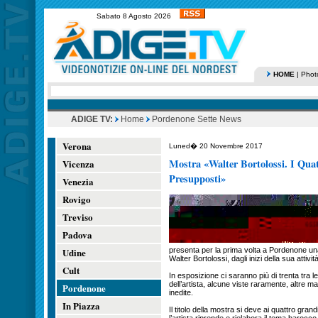
Sabato 8 Agosto 2026
HOME
|
Phot
ADIGE TV:
Home
Pordenone Sette News
Verona
Luned� 20 Novembre 2017
Mostra «Walter Bortolossi. I Quatt
Vicenza
Presupposti»
Venezia
Rovigo
Treviso
Padova
Udine
presenta per la prima volta a Pordenone una 
Walter Bortolossi, dagli inizi della sua attivi
Cult
In esposizione ci saranno più di trenta tra le
dell’artista, alcune viste raramente, altre ma
Pordenone
inedite.
In Piazza
Il titolo della mostra si deve ai quattro gran