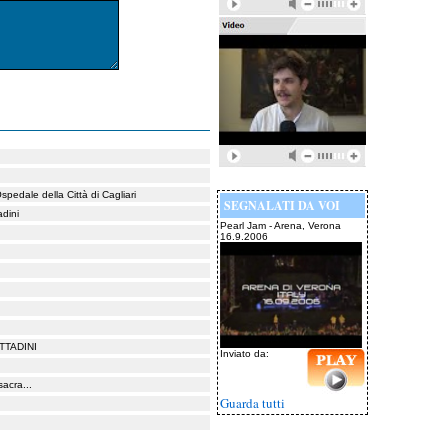
pedale della Città di Cagliari
SEGNALATI DA VOI
adini
Pearl Jam - Arena, Verona
16.9.2006
TTADINI
Inviato da:
acra...
Guarda tutti