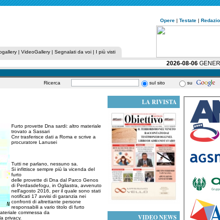
Opere
|
Testate
|
Redazi
ogallery
|
VideoGallery
|
Segnalati da voi
|
I più visti
2026-08-06
GENERALI:
Ricerca
sul sito
su
LA RIVISTA
Furto provette Dna sardi: altro materiale
trovato a Sassari
Cnr trasferisce dati a Roma e scrive a
procuratore Lanusei
Tutti ne parlano, nessuno sa.
Si infittisce sempre più la vicenda del
furto
delle provette di Dna dal Parco Genos
di Perdasdefogu, in Ogliastra, avvenuto
nell'agosto 2016, per il quale sono stati
notificati 17 avvisi di garanzia nei
confronti di altrettante persone
responsabili a vario titolo di furto
 materiale commessa da
VIDEO NEWS
la privacy.