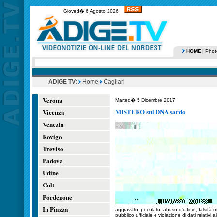
Gioved� 6 Agosto 2026
HOME
|
Phot
ADIGE TV:
Home
Cagliari
Verona
Marted� 5 Dicembre 2017
MISTERO sul DNA sardo
Vicenza
Venezia
Rovigo
Treviso
Padova
Udine
Cult
Pordenone
In Piazza
aggravato, peculato, abuso d'ufficio, falsità
pubblico ufficiale e violazione di dati relativi al