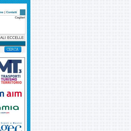
one
|
Contatti
 ECCELLENTE CRESCITA DEL RISULTATO OPERATIVO E DELL’UTILE NETTO NO