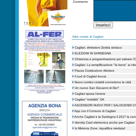
Commento
Altre notizie di Cagliari
Cagliari, dimissioni Zedda sindaco
ELEZIONI IN SARDEGNA
Chiarezza e programmazione per salvare l'Os
Cagliari: La semplificazione "fa bene" ai citt
Piazza Costituzione rifiorisce
Il sud di Cagliari brucia
Nuovi corridoi ciclabili connettono la città
Un nuovo San Giovanni di Dio?
Cagliari sposa l'amore
Cagliari "mobilità" OK
ASCENSORI NUOVI PER I SALISCENDI CI
App con il Comune di Cagliari
Anche Cagliari e la Sardegna il 2017 la cons
Identity Card elettronica anche per Cagliari
Is Mirrionis Zone: riqualifica meritata!