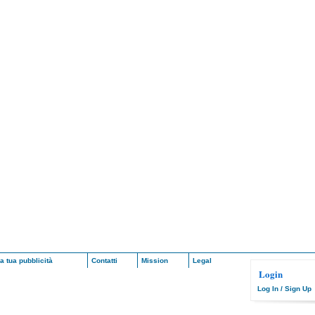
a tua pubblicità
Contatti
Mission
Legal
Login
Log In / Sign Up