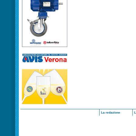
La redazione
L