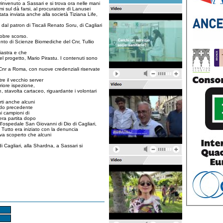
 rinvenuto a Sassari e si trova ora nelle mani
i sul dà farsi, al procuratore di Lanusei
ta inviata anche alla società Tiziana Life,
al patron di Tiscali Renato Soru, di Cagliari
tobre scorso.
mento di Scienze Biomediche del Cnr, Tullio
liastra e che
del progetto, Mario Pirastu. I contenuti sono
 Cnr a Roma, con nuove credenziali riservate
e il vecchio server
riore ispezione,
, stavolta cartaceo, riguardante i volontari
rti anche alcuni
iodo precedente
ni campioni di
 era partita dopo
all'ospedale San Giovanni di Dio di Cagliari,
 Tutto era iniziato con la denuncia
va scoperto che alcuni
i Cagliari, alla Shardna, a Sassari si