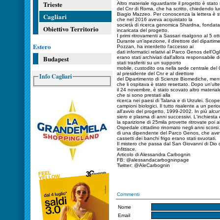
Trieste
Altro materiale riguardante il progetto è stato
del Cnr di Roma, che ha scritto, chiedendo lum
Biagio Mazzeo. Per conoscenza la lettera è sta
Cagliari
che nel 2016 aveva acquistato la
società di ricerca genomica Shardna, fondata d
Obiettivo Territorio
incaricata del progetto.
I primi ritrovamenti a Sassari risalgono al 5 ot
Durante un'ispezione, il direttore del diparti
Estero
Pozzan, ha interdetto l'accesso ai
dati informatici relativi al Parco Genos dell'Og
Budapest
erano stati archiviati dall'allora responsabile 
stati trasferiti su un supporto
mobile, custodito ora nella sede centrale del
al presidente del Cnr e al direttore
Info Cagliari
del Dipartimento di Scienze Biomediche, mentr
che li ospitava è stato resettato. Dopo un'ulte
il 24 novembre, è stato scovato altro materiale
che si sono prestati alla
ricerca nei paesi di Talana e di Urzulei. Scope
campioni biologici. Il tutto risalente a un per
all'avvio del progetto, 1999-2002. In più alcu
siero e plasma di anni successivi. L'inchiesta
la sparizione di 25mila provette ritrovate poi 
Ospedale cittadino rinomato negli anni scorsi.
di una dipendente del Parco Genos, che ave
cassetti dei banchi frigo erano stati svuotati.
Il mistero che passa dal San Giovanni di Dio d
infittisce.
Articolo di Alessandra Carbognin
FB: @alessandacarbogninpage
Twitter: @AleCarbognin
Commenti
Nome
Email