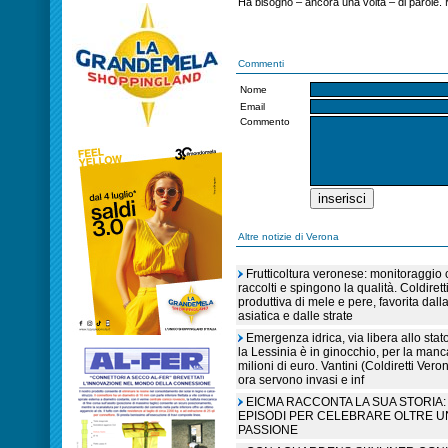
Ha bisogno – ancora una volta – di parole. 
Commenti
Nome
Email
Commento
Altre notizie di Verona
Frutticoltura veronese: monitoraggio c
raccolti e spingono la qualità. Coldiret
produttiva di mele e pere, favorita dall
asiatica e dalle strate
Emergenza idrica, via libera allo sta
la Lessinia è in ginocchio, per la manc
milioni di euro. Vantini (Coldiretti V
ora servono invasi e inf
EICMA RACCONTA LA SUA STORIA: 
EPISODI PER CELEBRARE OLTRE U
PASSIONE