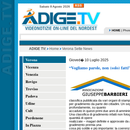
Sabato 8 Agosto 2026
HOME
|
Phot
ADIGE TV:
Home
Verona Sette News
Verona
Gioved� 10 Luglio 2025
Vicenza
“Vogliamo parole, non (solo) fatti
Venezia
Rovigo
Treviso
Padova
classifica pubblicata da vari organi di stampa
Udine
per gradimento da parte dei cittadini. Un se
profondamente, su quanto
Cult
accaduto in questi primi due anni di amminist
Una classifica di gradimento infatti non fotog
Pordenone
quantità di opere
realizzate – magari definite e approvate da a
In Piazza
gradimento premia una
cosa più sottile e più importante: la coerenza