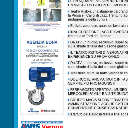
CON AQUARDENS SKYLINER OGNI 
UN VIAGGIO IN GIRO PER IL MONDO
Teatro Ristori, una stagione tra grandi
la Prosa e i Calici di Jazz. Trentuno a
protagonista della cultura
Edilizia veronese, quasi un lavorato
INAUGURAZIONE LAGO DI GARDA IN L
limonaia di Torri del Benaco
Da ATV un nuovo, esclusivo, super b
sulle strade d’Italia del blasone giallob
IL TEATRO RISTORI DI VERONA P
EXPERIENCE SU FRIDA KAHLO
Da ATV un nuovo, esclusivo, super b
sulle strade d’Italia del blasone giallob
Trail delle Mura, la notte veronese c
DUE RUOTE, ANCMA: MOTO IN FA
SEMPRE PIÙ PROTAGONISTI
FERRAGOSTO APERTO AL MUSEO N
MERCOLEDÌ FAMILY E VISITE GUIDA
GRUPPO MAGIS SI CONFERMA PR
AMMINISTRAZIONE: AGGIUDICATI C
CONVENZIONE CONSIP GAS NATUR
Il tartufo del Baldo in festa a fine ag