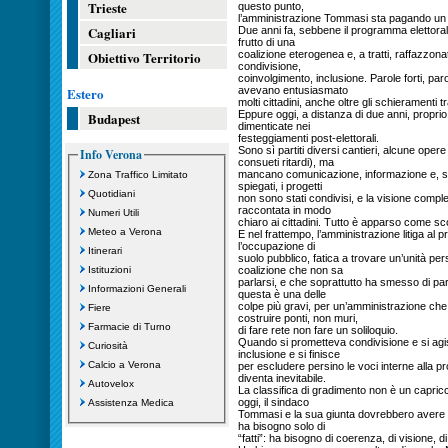
Trieste
questo punto,
l’amministrazione Tommasi sta pagando un 
Cagliari
Due anni fa, sebbene il programma elettoral
frutto di una
Obiettivo Territorio
coalizione eterogenea e, a tratti, raffazzona
condivisione,
coinvolgimento, inclusione. Parole forti, par
Estero
avevano entusiasmato
molti cittadini, anche oltre gli schieramenti tr
Eppure oggi, a distanza di due anni, propri
Budapest
dimenticate nei
festeggiamenti post-elettorali.
Sono sì partiti diversi cantieri, alcune oper
Info Verona
consueti ritardi), ma
mancano comunicazione, informazione e, sop
Zona Traffico Limitato
spiegati, i progetti
Quotidiani
non sono stati condivisi, e la visione comp
raccontata in modo
Numeri Utili
chiaro ai cittadini. Tutto è apparso come sco
Meteo a Verona
E nel frattempo, l’amministrazione litiga al
l’occupazione di
Itinerari
suolo pubblico, fatica a trovare un’unità per
Istituzioni
coalizione che non sa
parlarsi, e che soprattutto ha smesso di parlar
Informazioni Generali
questa è una delle
colpe più gravi, per un’amministrazione che
Fiere
costruire ponti, non muri,
Farmacie di Turno
di fare rete non fare un soliloquio.
Quando si prometteva condivisione e si agis
Curiosità
inclusione e si finisce
Calcio a Verona
per escludere persino le voci interne alla pr
diventa inevitabile.
Autovelox
La classifica di gradimento non è un capric
oggi, il sindaco
Assistenza Medica
Tommasi e la sua giunta dovrebbero avere i
ha bisogno solo di
“fatti”: ha bisogno di coerenza, di visione, di