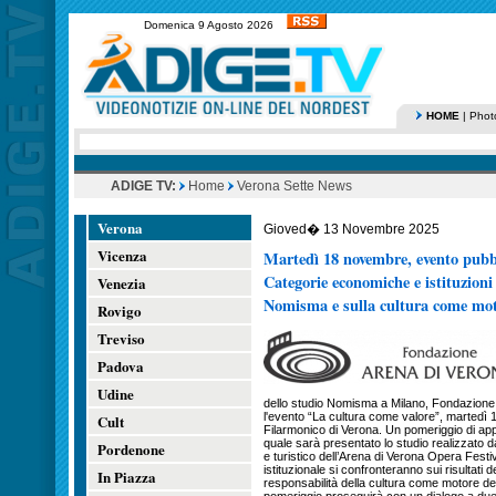
Domenica 9 Agosto 2026
HOME
|
Phot
ADIGE TV:
Home
Verona Sette News
Verona
Gioved� 13 Novembre 2025
Vicenza
Martedì 18 novembre, evento pubbl
Categorie economiche e istituzioni 
Venezia
Nomisma e sulla cultura come mot
Rovigo
Treviso
Padova
Udine
dello studio Nomisma a Milano, Fondazion
l'evento “La cultura come valore”, martedì 
Cult
Filarmonico di Verona. Un pomeriggio di appr
quale sarà presentato lo studio realizzato 
Pordenone
e turistico dell’Arena di Verona Opera Fes
istituzionale si confronteranno sui risultati d
In Piazza
responsabilità della cultura come motore dell