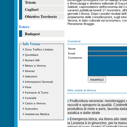
pomeriggio proseguirà con un dialogo a due
Trieste
e Bresciaoggi e direttore editoriale di Gazzet
Saldutti, caporedattore dell'economia del Corr
Cagliari
saranno pubblicati lunedì 17 novembre, all'in
giornale L’Arena. Dopo i positivi risultati d
Obiettivo Territorio
ampiamento delle considerazioni, sugli stessi 
Verona, in fatto culturale ed economico, cre
Pierantonio Braggio.
Estero
Budapest
Commenti
Info Verona
Nome
Zona Traffico Limitato
Email
Quotidiani
Commento
Numeri Utili
Meteo a Verona
Itinerari
Istituzioni
Informazioni Generali
Fiere
Altre notizie di Verona
Farmacie di Turno
Curiosità
Frutticoltura veronese: monitoraggio c
Calcio a Verona
raccolti e spingono la qualità. Coldiret
produttiva di mele e pere, favorita dall
Autovelox
asiatica e dalle strate
Assistenza Medica
Emergenza idrica, via libera allo sta
la Lessinia è in ginocchio, per la manc