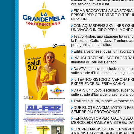
milioni di euro. Vantini (Coldiretti V
ora servono invasi e inf
EICMA RACCONTA LA SUA STORIA: 
EPISODI PER CELEBRARE OLTRE U
PASSIONE
CON AQUARDENS SKYLINER OGNI 
UN VIAGGIO IN GIRO PER IL MONDO
Teatro Ristori, una stagione tra grandi
la Prosa e i Calici di Jazz. Trentuno a
protagonista della cultura
Edilizia veronese, quasi un lavorato
INAUGURAZIONE LAGO DI GARDA IN L
limonaia di Torri del Benaco
Da ATV un nuovo, esclusivo, super b
sulle strade d’Italia del blasone giallob
IL TEATRO RISTORI DI VERONA P
EXPERIENCE SU FRIDA KAHLO
Da ATV un nuovo, esclusivo, super b
sulle strade d’Italia del blasone giallob
Trail delle Mura, la notte veronese c
DUE RUOTE, ANCMA: MOTO IN FA
SEMPRE PIÙ PROTAGONISTI
FERRAGOSTO APERTO AL MUSEO N
MERCOLEDÌ FAMILY E VISITE GUIDA
GRUPPO MAGIS SI CONFERMA PR
AMMINISTRAZIONE: AGGIUDICATI C