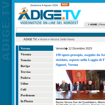
Domenica 9 Agosto 2026
HOME
|
Phot
ADIGE TV:
Home
Verona Sette News
Verona
Venerd� 12 Dicembre 2025
Vicenza
150 opere-presepio, eseguite da Scu
riciclato, esposte nella Loggia di 
Venezia
Signori, Verona
Rovigo
Treviso
Padova
Udine
Cult
Pordenone
In Piazza
Bacino Verona Due del Quadrilatero, Alberto