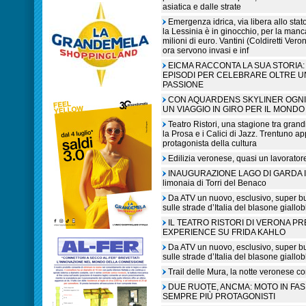
asiatica e dalle strate
Emergenza idrica, via libera allo sta
la Lessinia è in ginocchio, per la manc
milioni di euro. Vantini (Coldiretti V
ora servono invasi e inf
EICMA RACCONTA LA SUA STORIA: 
EPISODI PER CELEBRARE OLTRE U
PASSIONE
CON AQUARDENS SKYLINER OGNI 
UN VIAGGIO IN GIRO PER IL MONDO
Teatro Ristori, una stagione tra grandi
la Prosa e i Calici di Jazz. Trentuno a
protagonista della cultura
Edilizia veronese, quasi un lavorato
INAUGURAZIONE LAGO DI GARDA IN L
limonaia di Torri del Benaco
Da ATV un nuovo, esclusivo, super b
sulle strade d’Italia del blasone giallob
IL TEATRO RISTORI DI VERONA P
EXPERIENCE SU FRIDA KAHLO
Da ATV un nuovo, esclusivo, super b
sulle strade d’Italia del blasone giallob
Trail delle Mura, la notte veronese c
DUE RUOTE, ANCMA: MOTO IN FA
SEMPRE PIÙ PROTAGONISTI