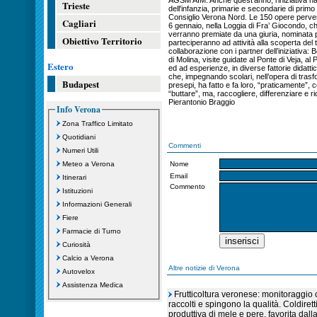
AGSM AIM. Anche quest'anno, l'iniziativa ha 
Trieste
dell'infanzia, primarie e secondarie di prim
Consiglio Verona Nord. Le 150 opere perve
Cagliari
6 gennaio, nella Loggia di Fra’ Giocondo, ch
verranno premiate da una giuria, nominata pe
Obiettivo Territorio
parteciperanno ad attività alla scoperta del t
collaborazione con i partner dell’iniziativa
di Molina, visite guidate al Ponte di Veja, a
Estero
ed ad esperienze, in diverse fattorie didatt
che, impegnando scolari, nell’opera di trasfor
Budapest
presepi, ha fatto e fa loro, “praticamente”
“buttare”, ma, raccogliere, differenziare e ri
Pierantonio Braggio
Info Verona
Zona Traffico Limitato
Quotidiani
Commenti
Numeri Utili
Meteo a Verona
Nome
Email
Itinerari
Commento
Istituzioni
Informazioni Generali
Fiere
Farmacie di Turno
Curiosità
Calcio a Verona
Altre notizie di Verona
Autovelox
Assistenza Medica
Frutticoltura veronese: monitoraggio c
raccolti e spingono la qualità. Coldiret
produttiva di mele e pere, favorita dall