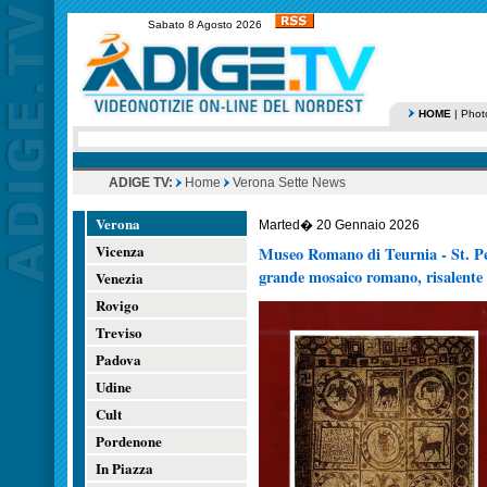
Sabato 8 Agosto 2026
HOME
|
Phot
ADIGE TV:
Home
Verona Sette News
Verona
Marted� 20 Gennaio 2026
Vicenza
Museo Romano di Teurnia - St. Pet
grande mosaico romano, risalente 
Venezia
Rovigo
Treviso
Padova
Udine
Cult
Pordenone
In Piazza