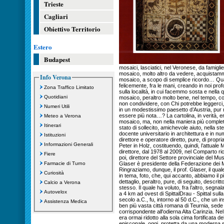
Trieste
Cagliari
Obiettivo Territorio
Estero
Budapest
Info Verona
Zona Traffico Limitato
Quotidiani
Numeri Utili
Meteo a Verona
Itinerari
Istituzioni
Informazioni Generali
Fiere
Farmacie di Turno
Curiosità
Calcio a Verona
Autovelox
Assistenza Medica