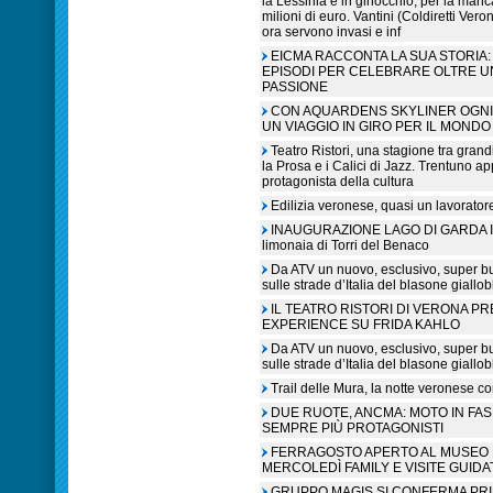
la Lessinia è in ginocchio, per la manc
milioni di euro. Vantini (Coldiretti V
ora servono invasi e inf
EICMA RACCONTA LA SUA STORIA: 
EPISODI PER CELEBRARE OLTRE U
PASSIONE
CON AQUARDENS SKYLINER OGNI 
UN VIAGGIO IN GIRO PER IL MONDO
Teatro Ristori, una stagione tra grandi
la Prosa e i Calici di Jazz. Trentuno a
protagonista della cultura
Edilizia veronese, quasi un lavorato
INAUGURAZIONE LAGO DI GARDA IN L
limonaia di Torri del Benaco
Da ATV un nuovo, esclusivo, super b
sulle strade d’Italia del blasone giallob
IL TEATRO RISTORI DI VERONA P
EXPERIENCE SU FRIDA KAHLO
Da ATV un nuovo, esclusivo, super b
sulle strade d’Italia del blasone giallob
Trail delle Mura, la notte veronese c
DUE RUOTE, ANCMA: MOTO IN FA
SEMPRE PIÙ PROTAGONISTI
FERRAGOSTO APERTO AL MUSEO N
MERCOLEDÌ FAMILY E VISITE GUIDA
GRUPPO MAGIS SI CONFERMA PR