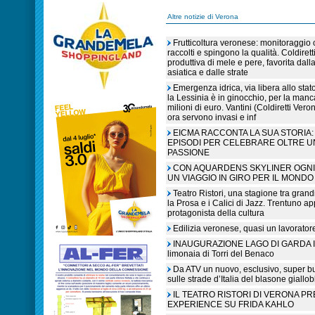
Altre notizie di Verona
Frutticoltura veronese: monitoraggio c
raccolti e spingono la qualità. Coldiret
produttiva di mele e pere, favorita dall
asiatica e dalle strate
Emergenza idrica, via libera allo sta
la Lessinia è in ginocchio, per la manc
milioni di euro. Vantini (Coldiretti V
ora servono invasi e inf
EICMA RACCONTA LA SUA STORIA: 
EPISODI PER CELEBRARE OLTRE U
PASSIONE
CON AQUARDENS SKYLINER OGNI 
UN VIAGGIO IN GIRO PER IL MONDO
Teatro Ristori, una stagione tra grandi
la Prosa e i Calici di Jazz. Trentuno a
protagonista della cultura
Edilizia veronese, quasi un lavorato
INAUGURAZIONE LAGO DI GARDA IN L
limonaia di Torri del Benaco
Da ATV un nuovo, esclusivo, super b
sulle strade d’Italia del blasone giallob
IL TEATRO RISTORI DI VERONA P
EXPERIENCE SU FRIDA KAHLO