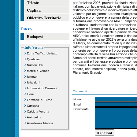
Trieste
per l’edizione 2026, prevede la distribuzion
italiane, con la partecipazione di migliaia di
Cagliari
distintivo dell’iniziativa è il coinvolgimento 
volontari per un giorno: saranno infatti prese
Obiettivo Territorio
pubblico e promuovere la cultura della pre
di formazione promosso da AIRC. L’impegno
si rafforza ulteriormente con la promozione 
Estero
sostenere il lavoro di un ricercatore o ricer
candidature saranno aperte a partire da magg
Budapest
AIRC selezionerà il vincitore entro la fine de
ufficialmente avvio nel 2027 e avrà una dura
di Magis, ha commentato: “Con queste inizia
Info Verona
rafforza ulteriormente il proprio impegno sul 
concreto per promuovere il progresso della
Zona Traffico Limitato
contempo attività di sensibilizzazione che co
fianco dei nostri territori attraverso moltepli
Quotidiani
per garantire il benessere sociale e promuo
Numeri Utili
comunità. Prevenzione, ricerca e tenacia, d
cancro, che, mentre colpisce, senza pietà,
Meteo a Verona
Pierantonio Braggio
Itinerari
Istituzioni
Informazioni Generali
Commenti
Fiere
Nome
Farmacie di Turno
Email
Curiosità
Commento
Calcio a Verona
Autovelox
Assistenza Medica