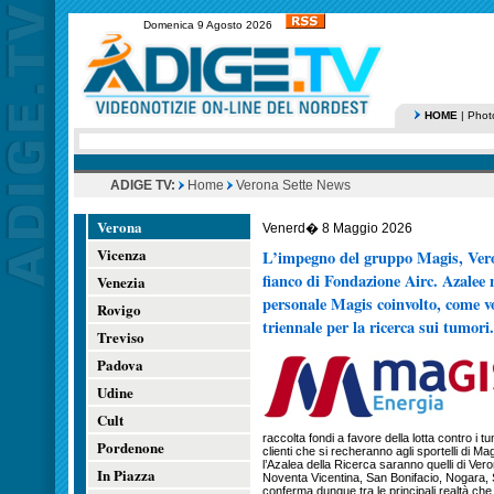
Domenica 9 Agosto 2026
HOME
|
Phot
ADIGE TV:
Home
Verona Sette News
Verona
Venerd� 8 Maggio 2026
Vicenza
L’impegno del gruppo Magis, Veron
fianco di Fondazione Airc. Azalee ne
Venezia
personale Magis coinvolto, come vo
Rovigo
triennale per la ricerca sui tumor
Treviso
Padova
Udine
Cult
raccolta fondi a favore della lotta contro i tum
Pordenone
clienti che si recheranno agli sportelli di Ma
l’Azalea della Ricerca saranno quelli di Ve
In Piazza
Noventa Vicentina, San Bonifacio, Nogara, 
conferma dunque tra le principali realtà che