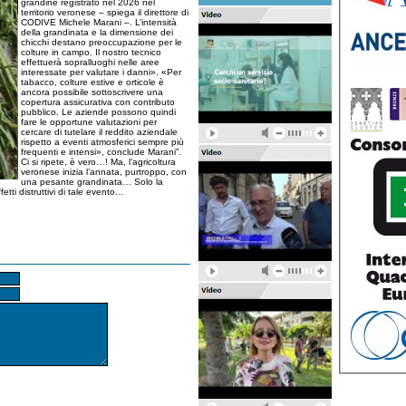
grandine registrato nel 2026 nel
territorio veronese – spiega il direttore di
CODIVE Michele Marani –. L’intensità
della grandinata e la dimensione dei
chicchi destano preoccupazione per le
colture in campo. Il nostro tecnico
effettuerà sopralluoghi nelle aree
interessate per valutare i danni». «Per
tabacco, colture estive e orticole è
ancora possibile sottoscrivere una
copertura assicurativa con contributo
pubblico. Le aziende possono quindi
fare le opportune valutazioni per
cercare di tutelare il reddito aziendale
rispetto a eventi atmosferici sempre più
frequenti e intensi», conclude Marani”.
Ci si ripete, è vero…! Ma, l’agricoltura
veronese inizia l’annata, purtroppo, con
una pesante grandinata… Solo la
fetti distruttivi di tale evento…