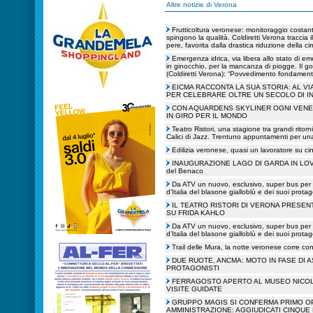
Altre notizie di Verona
Frutticoltura veronese: monitoraggio costante
spingono la qualità. Coldiretti Verona traccia 
pere, favorita dalla drastica riduzione della ci
Emergenza idrica, via libera allo stato di e
in ginocchio, per la mancanza di piogge. Il go
(Coldiretti Verona): “Povvedimento fondamenta
EICMA RACCONTA LA SUA STORIA: AL VI
PER CELEBRARE OLTRE UN SECOLO DI I
CON AQUARDENS SKYLINER OGNI VENER
IN GIRO PER IL MONDO
Teatro Ristori, una stagione tra grandi ritorn
Calici di Jazz. Trentuno appuntamenti per una
Edilizia veronese, quasi un lavoratore su c
INAUGURAZIONE LAGO DI GARDA IN LOVE | Ta
del Benaco
Da ATV un nuovo, esclusivo, super bus per 
d’Italia del blasone gialloblù e dei suoi protag
IL TEATRO RISTORI DI VERONA PRESEN
SU FRIDA KAHLO
Da ATV un nuovo, esclusivo, super bus per 
d’Italia del blasone gialloblù e dei suoi protag
Trail delle Mura, la notte veronese corre c
DUE RUOTE, ANCMA: MOTO IN FASE DI
PROTAGONISTI
FERRAGOSTO APERTO AL MUSEO NICOLI
VISITE GUIDATE
GRUPPO MAGIS SI CONFERMA PRIMO O
AMMINISTRAZIONE: AGGIUDICATI CINQUE