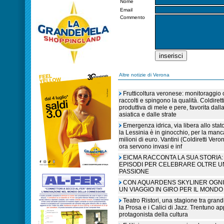
Nome
Email
Commento
Altre notizie di Verona
Frutticoltura veronese: monitoraggio c
raccolti e spingono la qualità. Coldiret
produttiva di mele e pere, favorita dall
asiatica e dalle strate
Emergenza idrica, via libera allo sta
la Lessinia è in ginocchio, per la manc
milioni di euro. Vantini (Coldiretti V
ora servono invasi e inf
EICMA RACCONTA LA SUA STORIA: 
EPISODI PER CELEBRARE OLTRE U
PASSIONE
CON AQUARDENS SKYLINER OGNI 
UN VIAGGIO IN GIRO PER IL MONDO
Teatro Ristori, una stagione tra grandi
la Prosa e i Calici di Jazz. Trentuno a
protagonista della cultura