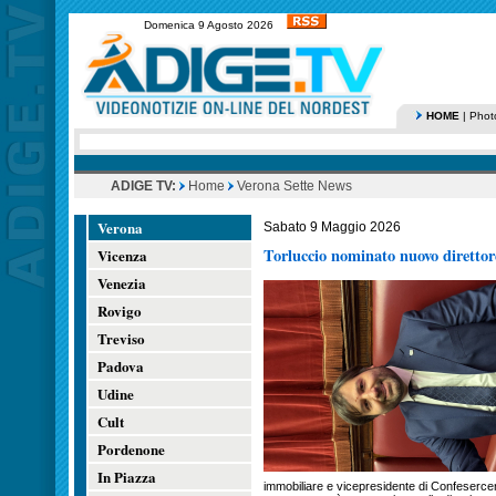
Domenica 9 Agosto 2026
HOME
|
Phot
ADIGE TV:
Home
Verona Sette News
Verona
Sabato 9 Maggio 2026
Torluccio nominato nuovo direttor
Vicenza
Venezia
Rovigo
Treviso
Padova
Udine
Cult
Pordenone
In Piazza
immobiliare e vicepresidente di Confesercen