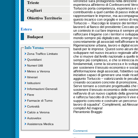
veronese sarà protagonista nella direzione r
Trieste
esperienza all’interno di Confesercenti Veron
Torluccio porta competenza, esperienza e v
Cagliari
contribuendo a quel cambio di passo indicat
rappresentare le imprese, ma accompagnarl
Obiettivo Territorio
questo incarico con orgoglio e senso di res
Torluccio –. Raccolgo le istanze dei territor
lavorerò al fianco del presidente Ceccato p
Estero
un contesto in cui fare impresa è sempre pi
rafforzare il legame con i territori e sviluppa
Budapest
mondo sempre più digitalizzato, emerge inol
concretamente gli associati nell’affrontare
Rigenerazione urbana, lavoro e digital econ
Info Verona
bandi per le imprese. Questi sono alcuni dei 
sviluppare nel nuovo incarico regionale all’
Zona Traffico Limitato
che si muove dal livello nazionale a quello te
Quotidiani
sempre più complesso, e che si intreccia in
fondamentali, come la sicurezza e lo sviluppo
Numeri Utili
per sostenere il tessuto economico e sociale
all'informazione degli associati, l’obiettivo 
Meteo a Verona
iniziative capaci di generare una reale ricad
Itinerari
aggiunto Torluccio – valorizzando le peculia
creando occasioni concrete di promozione, attr
Istituzioni
Serve tornare a costruire progettualità che
Informazioni Generali
sostenere il tessuto economico delle nostre 
nell’avvio di un nuovo capitolo della governa
Fiere
e rafforza l’ascolto di chi ogni giorno li vive 
Farmacie di Turno
supporto concreto e costruire un percorso
lavoro di squadra”. Complimenti, ad Alessan
Curiosità
compito! Ad majora!
Pierantonio Braggio
Calcio a Verona
Autovelox
Assistenza Medica
Commenti