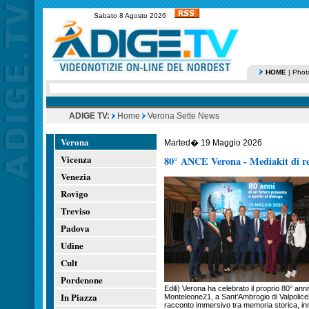
Sabato 8 Agosto 2026
HOME
|
Phot
ADIGE TV:
Home
Verona Sette News
Verona
Marted� 19 Maggio 2026
Vicenza
80° ANCE Verona - Mediakit di res
Venezia
Rovigo
Treviso
Padova
Udine
Cult
Pordenone
Edili) Verona ha celebrato il proprio 80° ann
In Piazza
Monteleone21, a Sant’Ambrogio di Valpolice
racconto immersivo tra memoria storica, in