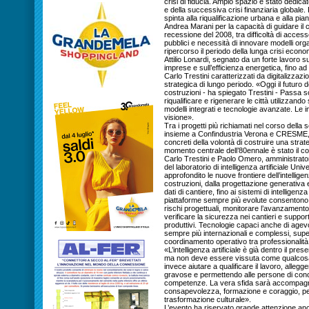
crisi di fiducia. Ampio spazio è stato dedica
e della successiva crisi finanziaria globale.
spinta alla riqualificazione urbana e alla pia
Andrea Marani per la capacità di guidare il co
recessione del 2008, tra difficoltà di access
pubblici e necessità di innovare modelli orga
ripercorso il periodo della lunga crisi econ
Attilio Lonardi, segnato da un forte lavoro s
imprese e sull’efficienza energetica, fino ad 
Carlo Trestini caratterizzati da digitalizzaz
strategica di lungo periodo. «Oggi il futuro d
costruzioni - ha spiegato Trestini - Passa s
riqualificare e rigenerare le città utilizzand
modelli integrati e tecnologie avanzate. Le
visione».
Tra i progetti più richiamati nel corso dell
insieme a Confindustria Verona e CRESME, 
concreti della volontà di costruire una strateg
momento centrale dell’80ennale è stato il conf
Carlo Trestini e Paolo Omero, amministrator
del laboratorio di intelligenza artificiale Un
approfondito le nuove frontiere dell’intelligenz
costruzioni, dalla progettazione generativa
dati di cantiere, fino ai sistemi di intelligenz
piattaforme sempre più evolute consentono d
rischi progettuali, monitorare l’avanzamento de
verificare la sicurezza nei cantieri e suppo
produttivi. Tecnologie capaci anche di agevo
sempre più internazionali e complessi, supera
coordinamento operativo tra professionalità
«L’intelligenza artificiale è già dentro il pre
ma non deve essere vissuta come qualcosa c
invece aiutare a qualificare il lavoro, allegge
gravose e permettendo alle persone di con
competenze. La vera sfida sarà accompag
consapevolezza, formazione e coraggio, p
trasformazione culturale».
L’evento ha riservato grande attenzione anc