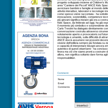
progetto sviluppato insieme al Children's 
area “Cantiere dei Piccoli” ANCE Kids Space
avvicinare bambini e famiglie al mondo delle c
attività interattive, laboratori e tecnologie 
come spesso viene raccontata - ha sottoline
innovazione, sostenibilità, competenze tecno
più giovani significa iniziare già ora a costr
Kids Space, da febbraio ad oggi, ha già os
Il momento più simbolico e sorprendente dell
Carlo Trestini ha dialogato direttamente con i
conversazione costruita attraverso strumenti 
volutamente aperto e provocatorio sul futuro
tecnologia e umanità, sulla difficoltà di attra
ANCE dovrà assumere nei prossimi decenni. N
visione dell’edilizia sempre più fondata su d
e capacità di interpretare bisogni ancora e
autentico di questi ottant’anni - ha conclus
finora ma ciò che siamo pronti a costruire
allora, non significa soltanto dare forma agl
responsabilità».
Commenti
Nome
Email
Commento