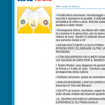
Altre notizie di Verona
Frutticoltura veronese: monitoraggio c
raccolti e spingono la qualità. Coldiret
produttiva di mele e pere, favorita dall
asiatica e dalle strate
Emergenza idrica, via libera allo sta
la Lessinia è in ginocchio, per la manc
milioni di euro. Vantini (Coldiretti V
ora servono invasi e inf
EICMA RACCONTA LA SUA STORIA: 
EPISODI PER CELEBRARE OLTRE U
PASSIONE
CON AQUARDENS SKYLINER OGNI 
UN VIAGGIO IN GIRO PER IL MONDO
Teatro Ristori, una stagione tra grandi
la Prosa e i Calici di Jazz. Trentuno a
protagonista della cultura
Edilizia veronese, quasi un lavorato
INAUGURAZIONE LAGO DI GARDA IN L
limonaia di Torri del Benaco
Da ATV un nuovo, esclusivo, super b
sulle strade d’Italia del blasone giallob
IL TEATRO RISTORI DI VERONA P
EXPERIENCE SU FRIDA KAHLO