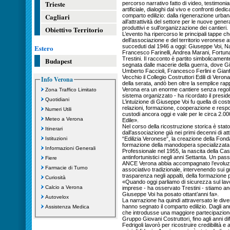
Trieste
percorso narrativo fatto di video, testimonia
artificiale, dialoghi dal vivo e confronti ded
Cagliari
comparto edilizio: dalla rigenerazione urbana
all’attrattività del settore per le nuove genera
Obiettivo Territorio
produttivi e sull’organizzazione dei cantieri.
L’evento ha ripercorso le principali tappe c
dell’associazione e del territorio veronese a
Estero
succeduti dal 1946 a oggi: Giuseppe Voi, Na
Francesco Farinelli, Andrea Marani, Fortunat
Trestini. Il racconto è partito simbolicamen
Budapest
segnata dalle macerie della guerra, dove G
Umberto Faccioli, Francesco Ferlini e Gianf
Vecchio il Collegio Costruttori Edili di Ve
Info Verona
della serata, andò ben oltre la semplice ra
Verona era un enorme cantiere senza regole
Zona Traffico Limitato
sistema organizzato - ha ricordato il presi
Quotidiani
L’intuizione di Giuseppe Voi fu quella di cost
relazioni, formazione, cooperazione e respon
Numeri Utili
custodi ancora oggi e vale per le circa 2.00
Meteo a Verona
Edile».
Nel corso della ricostruzione storica è stato 
Itinerari
dall’associazione già nei primi decenni di atti
Istituzioni
“Edilizia Veronese”, la creazione della Fond
formazione della manodopera specializzata, 
Informazioni Generali
Professionale nel 1955, la nascita della Cass
antinfortunistici negli anni Settanta. Un pa
Fiere
ANCE Verona abbia accompagnato l’evoluzione
Farmacie di Turno
associativo tradizionale, intervenendo sui gr
trasparenza negli appalti, della formazione 
Curiosità
«Quando oggi parliamo di sicurezza sul lavo
Calcio a Verona
imprese - ha osservato Trestini - stiamo 
Giuseppe Voi ha posato ottant’anni fa».
Autovelox
La narrazione ha quindi attraversato le div
hanno segnato il comparto edilizio. Dagli a
Assistenza Medica
che introdusse una maggiore partecipazione as
Gruppo Giovani Costruttori, fino agli anni di
Fedrigoli lavorò per ricostruire credibilità e