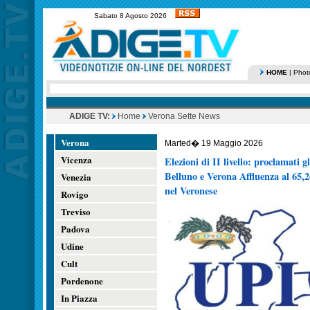
Sabato 8 Agosto 2026
HOME
|
Phot
ADIGE TV:
Home
Verona Sette News
Verona
Marted� 19 Maggio 2026
Vicenza
Elezioni di II livello: proclamati gl
Belluno e Verona Affluenza al 65,
Venezia
nel Veronese
Rovigo
Treviso
Padova
Udine
Cult
Pordenone
In Piazza