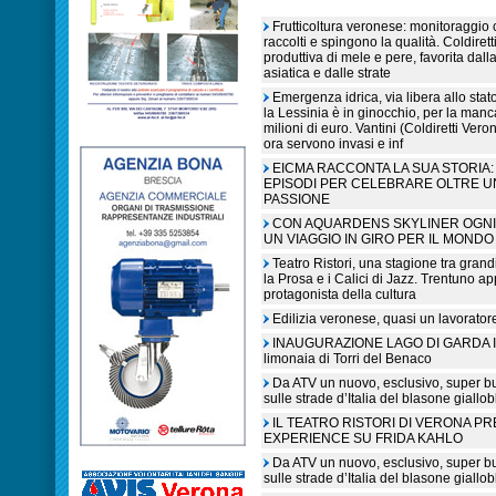
Frutticoltura veronese: monitoraggio c
raccolti e spingono la qualità. Coldiret
produttiva di mele e pere, favorita dall
asiatica e dalle strate
Emergenza idrica, via libera allo sta
la Lessinia è in ginocchio, per la manc
milioni di euro. Vantini (Coldiretti V
ora servono invasi e inf
EICMA RACCONTA LA SUA STORIA: 
EPISODI PER CELEBRARE OLTRE U
PASSIONE
CON AQUARDENS SKYLINER OGNI 
UN VIAGGIO IN GIRO PER IL MONDO
Teatro Ristori, una stagione tra grandi
la Prosa e i Calici di Jazz. Trentuno a
protagonista della cultura
Edilizia veronese, quasi un lavorato
INAUGURAZIONE LAGO DI GARDA IN L
limonaia di Torri del Benaco
Da ATV un nuovo, esclusivo, super b
sulle strade d’Italia del blasone giallob
IL TEATRO RISTORI DI VERONA P
EXPERIENCE SU FRIDA KAHLO
Da ATV un nuovo, esclusivo, super b
sulle strade d’Italia del blasone giallob