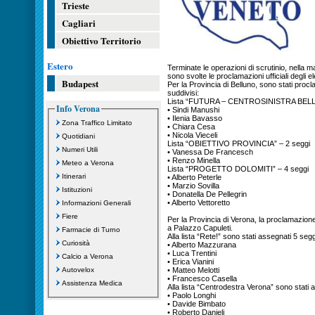
Trieste
Cagliari
Obiettivo Territorio
Estero
Terminate le operazioni di scrutinio, nella m
sono svolte le proclamazioni ufficiali degli el
Budapest
Per la Provincia di Belluno, sono stati procla
suddivisi:
Lista “FUTURA – CENTROSINISTRA BELL
Info Verona
• Sindi Manushi
• Ilenia Bavasso
Zona Traffico Limitato
• Chiara Cesa
• Nicola Vieceli
Quotidiani
Lista “OBIETTIVO PROVINCIA” – 2 seggi
Numeri Utili
• Vanessa De Francesch
• Renzo Minella
Meteo a Verona
Lista “PROGETTO DOLOMITI” – 4 seggi
Itinerari
• Alberto Peterle
• Marzio Sovilla
Istituzioni
• Donatella De Pellegrin
• Alberto Vettoretto
Informazioni Generali
Fiere
Per la Provincia di Verona, la proclamazione 
a Palazzo Capuleti.
Farmacie di Turno
Alla lista “Rete!” sono stati assegnati 5 seg
Curiosità
• Alberto Mazzurana
• Luca Trentini
Calcio a Verona
• Erica Vianini
Autovelox
• Matteo Melotti
• Francesco Casella
Assistenza Medica
Alla lista “Centrodestra Verona” sono stati a
• Paolo Longhi
• Davide Bimbato
• Roberto Danieli