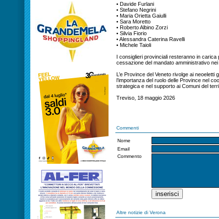
• Davide Furlani
• Stefano Negrini
• Maria Orietta Gaiulli
• Sara Moretto
• Roberto Albino Zorzi
• Silvia Fiorio
• Alessandra Caterina Ravelli
• Michele Taioli
I consiglieri provinciali resteranno in caric
cessazione del mandato amministrativo nei 
L’e Province del Veneto rivolge ai neoeletti g
l’importanza del ruolo delle Province nel coo
strategica e nel supporto ai Comuni del terri
Treviso, 18 maggio 2026
Commenti
Nome
Email
Commento
Altre notizie di Verona