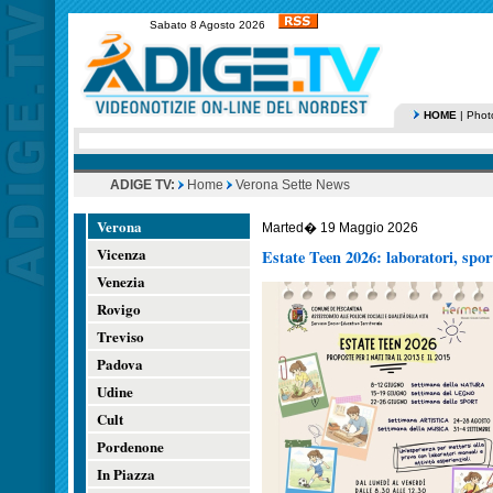
Sabato 8 Agosto 2026
HOME
|
Phot
ADIGE TV:
Home
Verona Sette News
Verona
Marted� 19 Maggio 2026
Vicenza
Estate Teen 2026: laboratori, sport
Venezia
Rovigo
Treviso
Padova
Udine
Cult
Pordenone
In Piazza