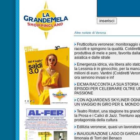
Altre notizie di Verona
Frutticoltura veronese: monitoraggio c
raccolti e spingono la qualità. Coldiret
produttiva di mele e pere, favorita dall
asiatica e dalle strate
Emergenza idrica, via libera allo sta
la Lessinia è in ginocchio, per la manc
milioni di euro. Vantini (Coldiretti V
ora servono invasi e inf
EICMA RACCONTA LA SUA STORIA: 
EPISODI PER CELEBRARE OLTRE U
PASSIONE
CON AQUARDENS SKYLINER OGNI 
UN VIAGGIO IN GIRO PER IL MONDO
Teatro Ristori, una stagione tra grandi
la Prosa e i Calici di Jazz. Trentuno a
protagonista della cultura
Edilizia veronese, quasi un lavorato
INAUGURAZIONE LAGO DI GARDA IN L
limonaia di Torri del Benaco