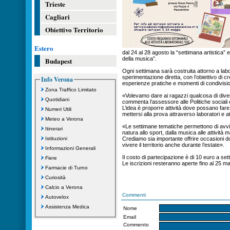
Trieste
Cagliari
Obiettivo Territorio
Estero
dal 24 al 28 agosto la “settimana artistica” 
della musica”.
Budapest
Ogni settimana sarà costruita attorno a labor
sperimentazione diretta, con l’obiettivo di c
Info Verona
esperienze pratiche e momenti di condivisi
Zona Traffico Limitato
«Volevamo dare ai ragazzi qualcosa di diver
Quotidiani
commenta l’assessore alle Politiche sociali 
L’idea è proporre attività dove possano far
Numeri Utili
mettersi alla prova attraverso laboratori e at
Meteo a Verona
«Le settimane tematiche permettono di avvic
Itinerari
natura allo sport, dalla musica alle attività
Istituzioni
Crediamo sia importante offrire occasioni 
vivere il territorio anche durante l’estate».
Informazioni Generali
Il costo di partecipazione è di 10 euro a set
Fiere
Le iscrizioni resteranno aperte fino al 25 m
Farmacie di Turno
Curiosità
Calcio a Verona
Commenti
Autovelox
Assistenza Medica
Nome
Email
Commento