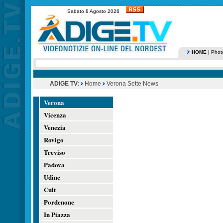
Sabato 8 Agosto 2026
HOME
|
Phot
ADIGE TV:
Home
Verona Sette News
Verona
Vicenza
Venezia
Rovigo
Treviso
Padova
Udine
Cult
Pordenone
In Piazza