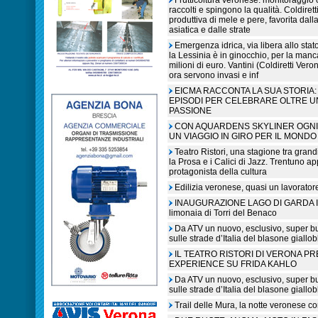
Frutticoltura veronese: monitoraggio c
raccolti e spingono la qualità. Coldiret
produttiva di mele e pere, favorita dall
asiatica e dalle strate
Emergenza idrica, via libera allo sta
la Lessinia è in ginocchio, per la manc
milioni di euro. Vantini (Coldiretti V
ora servono invasi e inf
EICMA RACCONTA LA SUA STORIA: 
EPISODI PER CELEBRARE OLTRE U
PASSIONE
CON AQUARDENS SKYLINER OGNI 
UN VIAGGIO IN GIRO PER IL MONDO
Teatro Ristori, una stagione tra grandi
la Prosa e i Calici di Jazz. Trentuno a
protagonista della cultura
Edilizia veronese, quasi un lavorato
INAUGURAZIONE LAGO DI GARDA IN L
limonaia di Torri del Benaco
Da ATV un nuovo, esclusivo, super b
sulle strade d’Italia del blasone giallob
IL TEATRO RISTORI DI VERONA P
EXPERIENCE SU FRIDA KAHLO
Da ATV un nuovo, esclusivo, super b
sulle strade d’Italia del blasone giallob
Trail delle Mura, la notte veronese c