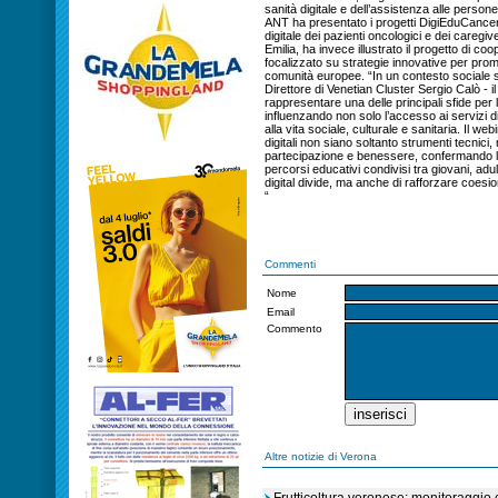
sanità digitale e dell’assistenza alle person
ANT ha presentato i progetti DigiEduCance
digitale dei pazienti oncologici e dei caregi
Emilia, ha invece illustrato il progetto di 
focalizzato su strategie innovative per pro
comunità europee. “In un contesto sociale se
Direttore di Venetian Cluster Sergio Calò - il 
rappresentare una delle principali sfide per l
influenzando non solo l’accesso ai servizi di
alla vita sociale, culturale e sanitaria. Il
digitali non siano soltanto strumenti tecnici,
partecipazione e benessere, confermando la
percorsi educativi condivisi tra giovani, adult
digital divide, ma anche di rafforzare coesio
“
Commenti
Nome
Email
Commento
Altre notizie di Verona