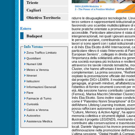
Trieste
Cagliari
Obiettivo Territorio
ridurre le disuguaglianze tecnologiche. L’eve
terzo settore e rappresentanti istituzionali 
favorendo uno scambio multidisciplinare di e
Estero
buone pratiche orientate a promuovere un a
accessibile. Particolare attenzione è stata d
Budapest
intergenerazionali, nei quali i giovani assumono
le persone anziane, contribuendo a creare rel
lavori si sono aperti con i saluti istituzional
Info Verona
e di Inès Eba Ekotto di ANI Internacional, 
particolare rilievo è stato l’intervento di P
Zona Traffico Limitato
European Seniors' , collegato in diretta dal
l’importanza della solidarietà attiva tra ge
Quotidiani
una società europea più inclusiva e resilient
Numeri Utili
attraverso tre tavole rotonde tematiche, mo
Cluster, che hanno affrontato il tema dell’inc
Meteo a Verona
complementari. La prima sessione, “Rethin
Itinerari
ospitato la presentazione ufficiale del mode
dal progetto DIGI-LEARN. Il modello si artico
Istituzioni
geragogia, al growth mindset, all’alfabetizz
l’obiettivo di fornire strumenti concreti per 
Informazioni Generali
età. Alla sessione hanno contribuito i part
Fiere
(Femxa), Marisa Macrini (Venetian Cluster),
Inès Eba Ekotto. Sono inoltre state condivis
Farmacie di Turno
come il “Patentino Nonni Smartphone” di E
Curiosità
dell’Athens Lifelong Learning Institute, esem
possa rafforzare autonomia e partecipazion
Calcio a Verona
“Culture, Memory & Active Aging”, ha approfo
Autovelox
memoria collettiva e strumenti digitali. Lau
illustrato il progetto LEGENDS, mostrando c
Assistenza Medica
contribuire alla conservazione e trasmissio
locali. Daniele Vagnozzi ha invece presentat
dell’innovazione nella promozione dell’invecc
L’ultima sessione, “Digital Health & Compass