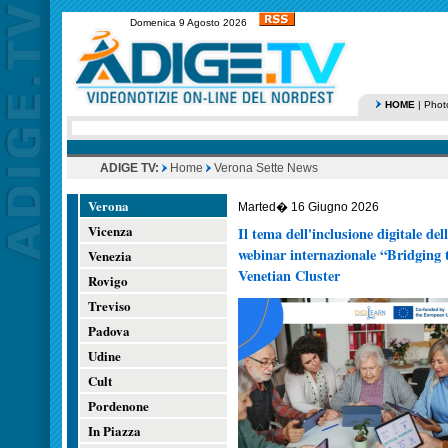
Domenica 9 Agosto 2026
HOME
|
Phot
ADIGE TV:
Home
Verona Sette News
Verona
Marted� 16 Giugno 2026
Vicenza
Il tema dell'inclusione digitale de
webinar internazionale “Bridging 
Venezia
Venetian Cluster
Rovigo
Treviso
Padova
Udine
Cult
Pordenone
In Piazza