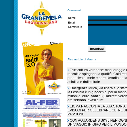
Commenti
Nome
Email
Commento
Altre notizie di Verona
Frutticoltura veronese: monitoraggio c
raccolti e spingono la qualità. Coldiret
produttiva di mele e pere, favorita dall
asiatica e dalle strate
Emergenza idrica, via libera allo sta
la Lessinia è in ginocchio, per la manc
milioni di euro. Vantini (Coldiretti V
ora servono invasi e inf
EICMA RACCONTA LA SUA STORIA: 
EPISODI PER CELEBRARE OLTRE U
PASSIONE
CON AQUARDENS SKYLINER OGNI 
UN VIAGGIO IN GIRO PER IL MONDO