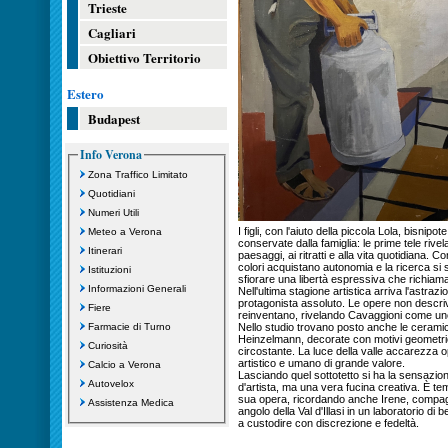
Trieste
Cagliari
Obiettivo Territorio
Estero
Budapest
Info Verona
Zona Traffico Limitato
Quotidiani
Numeri Utili
I figli, con l'aiuto della piccola Lola, bisnip
Meteo a Verona
conservate dalla famiglia: le prime tele rivela
Itinerari
paesaggi, ai ritratti e alla vita quotidiana. C
colori acquistano autonomia e la ricerca si 
Istituzioni
sfiorare una libertà espressiva che richiama
Informazioni Generali
Nell'ultima stagione artistica arriva l'astrazi
protagonista assoluto. Le opere non descrivo
Fiere
reinventano, rivelando Cavaggioni come uno
Farmacie di Turno
Nello studio trovano posto anche le ceramic
Heinzelmann, decorate con motivi geometrici e
Curiosità
circostante. La luce della valle accarezza 
artistico e umano di grande valore.
Calcio a Verona
Lasciando quel sottotetto si ha la sensazion
Autovelox
d'artista, ma una vera fucina creativa. È te
sua opera, ricordando anche Irene, compagna
Assistenza Medica
angolo della Val d'Illasi in un laboratorio di 
a custodire con discrezione e fedeltà.