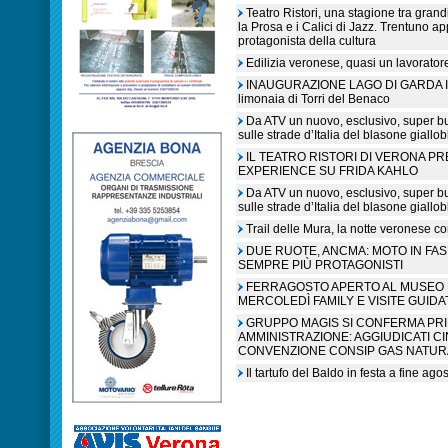
Teatro Ristori, una stagione tra grandi
la Prosa e i Calici di Jazz. Trentuno a
protagonista della cultura
Edilizia veronese, quasi un lavorato
INAUGURAZIONE LAGO DI GARDA IN L
limonaia di Torri del Benaco
Da ATV un nuovo, esclusivo, super b
sulle strade d’Italia del blasone giallob
IL TEATRO RISTORI DI VERONA P
EXPERIENCE SU FRIDA KAHLO
Da ATV un nuovo, esclusivo, super b
sulle strade d’Italia del blasone giallob
Trail delle Mura, la notte veronese c
DUE RUOTE, ANCMA: MOTO IN FA
SEMPRE PIÙ PROTAGONISTI
FERRAGOSTO APERTO AL MUSEO N
MERCOLEDÌ FAMILY E VISITE GUIDA
GRUPPO MAGIS SI CONFERMA PR
AMMINISTRAZIONE: AGGIUDICATI C
CONVENZIONE CONSIP GAS NATUR
Il tartufo del Baldo in festa a fine ag