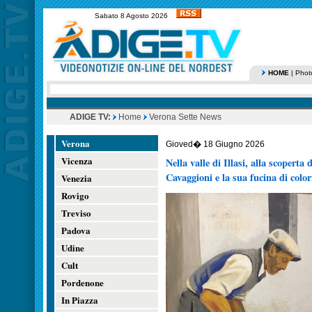
Sabato 8 Agosto 2026
HOME
|
Phot
ADIGE TV:
Home
Verona Sette News
Verona
Gioved� 18 Giugno 2026
Vicenza
Nella valle di Illasi, alla scoperta
Cavaggioni e la sua fucina di color
Venezia
Rovigo
Treviso
Padova
Udine
Cult
Pordenone
In Piazza