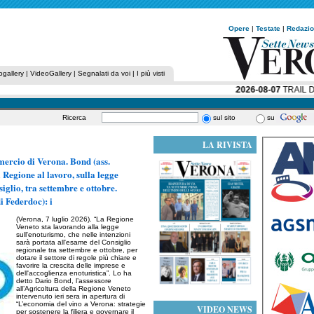
Opere
|
Testate
|
Redazi
ogallery
|
VideoGallery
|
Segnalati da voi
|
I più visti
2026-08-07
TRAIL DEL
Ricerca
sul sito
su
LA RIVISTA
ercio di Verona. Bond (ass.
 Regione al lavoro, sulla legge
iglio, tra settembre e ottobre.
i Federdoc): i
(Verona, 7 luglio 2026). “La Regione
Veneto sta lavorando alla legge
sull'enoturismo, che nelle intenzioni
sarà portata all'esame del Consiglio
regionale tra settembre e ottobre, per
dotare il settore di regole più chiare e
favorire la crescita delle imprese e
dell'accoglienza enoturistica”. Lo ha
detto Dario Bond, l’assessore
all’Agricoltura della Regione Veneto
intervenuto ieri sera in apertura di
“L’economia del vino a Verona: strategie
VIDEO NEWS
per sostenere la filiera e governare il