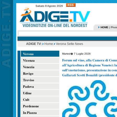
Sabato 8 Agosto 2026
HOME
|
Phot
ADIGE TV:
Home
Verona Sette News
Verona
Marted� 7 Luglio 2026
Forum sul vino, alla Camera di Comm
Vicenza
all’Agricoltura di Regione Veneto): la
Venezia
sull’enoturismo, presentazione in cons
Rovigo
Gallarati Scotti Bonaldi (presidente d
Treviso
Padova
Udine
Cult
Pordenone
In Piazza