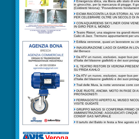
Emergenza idrica, via libera allo stato di e
in ginocchio, per la mancanza di piogge. Il go
(Coldiretti Verona): “Povvedimento fondamenta
EICMA RACCONTA LA SUA STORIA: AL VI
PER CELEBRARE OLTRE UN SECOLO DI I
CON AQUARDENS SKYLINER OGNI VENER
IN GIRO PER IL MONDO
Teatro Ristori, una stagione tra grandi ritorn
Calici di Jazz. Trentuno appuntamenti per una
Edilizia veronese, quasi un lavoratore su c
INAUGURAZIONE LAGO DI GARDA IN LOVE | Ta
del Benaco
Da ATV un nuovo, esclusivo, super bus per 
d’Italia del blasone gialloblù e dei suoi protag
IL TEATRO RISTORI DI VERONA PRESEN
SU FRIDA KAHLO
Da ATV un nuovo, esclusivo, super bus per 
d’Italia del blasone gialloblù e dei suoi protag
Trail delle Mura, la notte veronese corre c
DUE RUOTE, ANCMA: MOTO IN FASE DI
PROTAGONISTI
FERRAGOSTO APERTO AL MUSEO NICOLI
VISITE GUIDATE
GRUPPO MAGIS SI CONFERMA PRIMO O
AMMINISTRAZIONE: AGGIUDICATI CINQUE
CONSIP GAS NATURALE
Il tartufo del Baldo in festa a fine agosto a