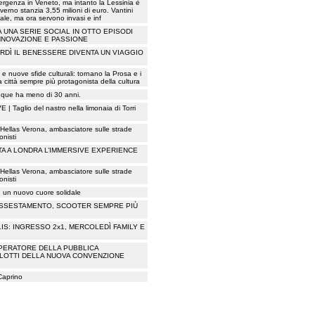
mergenza in Veneto, ma intanto la Lessinia è
verno stanzia 3,55 milioni di euro. Vantini
le, ma ora servono invasi e inf
A UNA SERIE SOCIAL IN OTTO EPISODI
NNOVAZIONE E PASSIONE
DÌ IL BENESSERE DIVENTA UN VIAGGIO
i e nuove sfide culturali: tornano la Prosa e i
 città sempre più protagonista della cultura
inque ha meno di 30 anni.
glio del nastro nella limonaia di Torri
Hellas Verona, ambasciatore sulle strade
onisti
TA A LONDRA L’IMMERSIVE EXPERIENCE
Hellas Verona, ambasciatore sulle strade
onisti
on un nuovo cuore solidale
 ASSESTAMENTO, SCOOTER SEMPRE PIÙ
S: INGRESSO 2x1, MERCOLEDÌ FAMILY E
PERATORE DELLA PUBBLICA
 LOTTI DELLA NUOVA CONVENZIONE
 Caprino