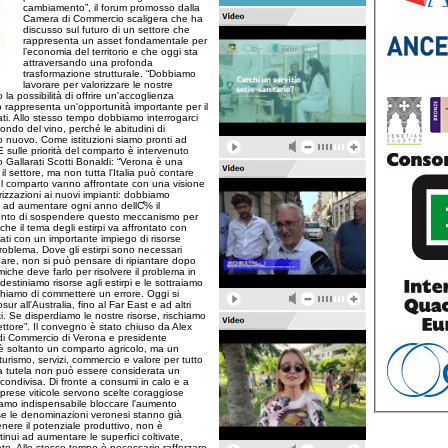
cambiamento”, il forum promosso dalla
Camera di Commercio scaligera che ha
discusso sul futuro di un settore che
rappresenta un asset fondamentale per
l’economia del territorio e che oggi sta
attraversando una profonda
trasformazione strutturale. “Dobbiamo
lavorare per valorizzare le nostre
a possibilità di offrire un'accoglienza
o rappresenta un'opportunità importante per il
ati. Allo stesso tempo dobbiamo interrogarci
ndo del vino, perché le abitudini di
nuovo. Come istituzioni siamo pronti ad
. E sulle priorità del comparto è intervenuto
 Gallarati Scotti Bonaldi: “Verona è una
il settore, ma non tutta l'Italia può contare
del comparto vanno affrontate con una visione
orizzazioni ai nuovi impianti: dobbiamo
re ad aumentare ogni anno dellƇ% il
omento di sospendere questo meccanismo per
nche il tema degli estirpi va affrontato con
ati con un importante impiego di risorse
problema. Dove gli estirpi sono necessari
pare, non si può pensare di ripiantare dopo
iche deve farlo per risolvere il problema in
 destiniamo risorse agli estirpi e le sottraiamo
schiamo di commettere un errore. Oggi si
 all'Australia, fino al Far East e ad altri
i. Se disperdiamo le nostre risorse, rischiamo
ettore”. Il convegno è stato chiuso da Alex
di Commercio di Verona e presidente
n è soltanto un comparto agricolo, ma un
ismo, servizi, commercio e valore per tutto
sua tutela non può essere considerata un
condivisa. Di fronte a consumi in calo e a
prese viticole servono scelte coraggiose
eniamo indispensabile bloccare l'aumento
 se le denominazioni veronesi stanno già
nere il potenziale produttivo, non è
inui ad aumentare le superfici coltivate,
cato. Allo stesso tempo è necessario rafforzare