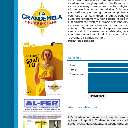
il dialogo tra tutti gli operatori della filiera, 
alcuni casi si registrano ricarichi sulle bottig
allontanare il consumatore dal vino. Solo fac
più equilibrato potremo garantire competitività, 
veronese”. I consumi di ogni prodotto sono de
quasi improvvisamente. Non sempre, si può int
di radicalmente tentare e provvedere non dev
eliminare, sono stati individuati, e proposte,
mancano. Supereremo anche questo momento di d
mondo del vino, almeno, accettabile vita, te
economico e sociale, che dallo stesso deriva. 
“governare il cambiamento”…!
Pierantonio Braggio
Commenti
Nome
Email
Commento
Altre notizie di Verona
Frutticoltura veronese: monitoraggio costante
spingono la qualità. Coldiretti Verona traccia 
pere, favorita dalla drastica riduzione della ci