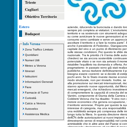
Trieste
Cagliari
Obiettivo Territorio
Estero
aziende, riducendo la burocrazia e dando loro l
sempre più completa ai visitatori. L'enoturism
Budapest
territorio e va sostenuto con strumenti adegu
su come avvicinare le nuove generazioni al mo
consumo sono cambiate e serve un approccio 
ascoltare il territorio e a fare la nostra parte”
Info Verona
anche il presidente di Federdoc, Giangiacomo
capitale del vino e un punto di riferimento per 
Zona Traffico Limitato
sulle stesse condizioni. Per questo le sfide 
Quotidiani
nazionale. Tra le priorità c'è il tema delle aut
chiederci se sia ancora sostenibile continua
Numeri Utili
potenziale vitato o se non sia arrivato il m
ristabilire l'equilibrio tra domanda e offerta. A
Meteo a Verona
pragmatismo: in passato sono già stati realizz
pubbliche, senza risolvere definitivamente il 
Itinerari
bisogna essere coerenti: se si decide di estir
Istituzioni
pochi anni. Se lo Stato investe risorse econom
modo strutturale, non per rinviarlo. Inoltre, se
Informazioni Generali
alla promozione sui mercati internazionali, ri
stanno aprendo nuove opportunità, dal Mercosur
Fiere
mercati emergenti, che richiedono investiment
Farmacie di Turno
di compromettere la capacità di crescita del s
Vantini, componente di Giunta della Camera 
Curiosità
Coldiretti Verona che ha ribadito: “Il vino no
motore economico che genera occupazione, tur
Calcio a Verona
il territorio veronese. Proprio per questo la 
interesse di categoria, ma una responsabilità 
Autovelox
una redditività sempre più compressa delle im
Assistenza Medica
lungo tutta la filiera. In questa direzione rit
dellƇ% delle autorizzazioni ai nuovi impianti:
dimostrando senso di responsabilità nel conte
ammissibile che in altre aree del Paese si cont
alimentando ulteriormente gli squilibri di mer