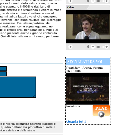
compreso il mondo della ristorazione, dove in
lie che superano il 400% e rischiano di
endo sistema e distribuendo il valore in modo
redditività e futuro al settore vitivinicolo
terminati da fattori diversi, che emergono,
ervenire, con buon risultato, ma, il coraggio
e mancare. Già, alcuni problemi, da
 da realizzare, come sopra leggiamo, non
ifficile crisi, per garantire al vino e al
nendo presente anche il grande contributo
Quindi, intensificare ogni sforzo, per bene
SEGNALATI DA VOI
Pearl Jam - Arena, Verona
16.9.2006
Inviato da:
Guarda tutti
 e ricerca scientifica salvano i raccolti e
il quadro dell’annata produttiva di mele e
mice asiatica e dalle strate