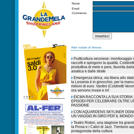
Nome
Email
Commento
Altre notizie di Verona
Frutticoltura veronese: monitoraggio c
raccolti e spingono la qualità. Coldiret
produttiva di mele e pere, favorita dall
asiatica e dalle strate
Emergenza idrica, via libera allo sta
la Lessinia è in ginocchio, per la manc
milioni di euro. Vantini (Coldiretti V
ora servono invasi e inf
EICMA RACCONTA LA SUA STORIA: 
EPISODI PER CELEBRARE OLTRE U
PASSIONE
CON AQUARDENS SKYLINER OGNI 
UN VIAGGIO IN GIRO PER IL MONDO
Teatro Ristori, una stagione tra grandi
la Prosa e i Calici di Jazz. Trentuno a
protagonista della cultura