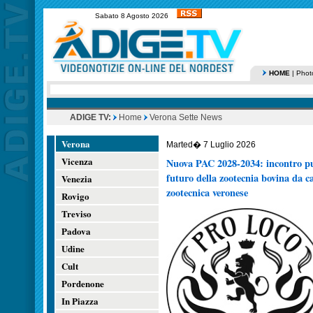
Sabato 8 Agosto 2026
HOME
|
Phot
ADIGE TV:
Home
Verona Sette News
Verona
Marted� 7 Luglio 2026
Vicenza
Nuova PAC 2028-2034: incontro pub
futuro della zootecnia bovina da car
Venezia
zootecnica veronese
Rovigo
Treviso
Padova
Udine
Cult
Pordenone
In Piazza