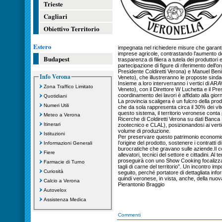
Trieste
Cagliari
Obiettivo Territorio
Estero
impegnata nel richiedere misure che garanti
imprese agricole, contrastando l'aumento d
Budapest
trasparenza di filiera a tutela dei produttori 
partecipazione di figure di riferimento dell
Presidente Coldiretti Verona) e Manuel Benin
Info Verona
Veneto), che illustreranno le proposte sindaca
Insieme a loro interverranno i vertici di AR
Zona Traffico Limitato
Veneto), con il Direttore W Luchetta e il Pr
coordinamento dei lavori è affidato alla gior
Quotidiani
La provincia scaligera è un fulcro della pro
Numeri Utili
che da sola rappresenta circa il 30% dei vitell
questo sistema, il territorio veronese conta 
Meteo a Verona
Ricerche di Coldiretti Verona su dati Banca
Itinerari
zootecnico e CLAL), posizionandosi ai vertic
volume di produzione.
Istituzioni
Per preservare questo patrimonio economico
l’origine del prodotto, sostenere i contratti d
Informazioni Generali
burocratiche che gravano sulle aziende.Il c
Fiere
allevatori, tecnici del settore e cittadini. Al 
proseguirà con uno Show Cooking focalizza
Farmacie di Turno
tagli di carne del territorio”. Un incontro 
Curiosità
seguito, perché portatore di dettagliata info
quindi veronese, in vista, anche, della nuo
Calcio a Verona
Pierantonio Braggio
Autovelox
Assistenza Medica
Commenti