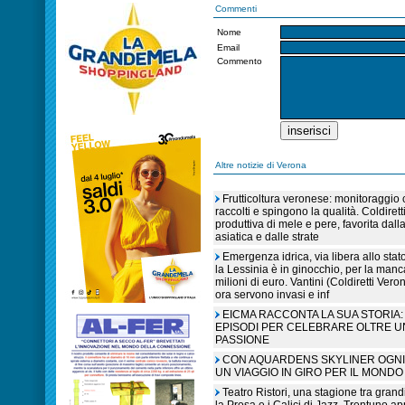
Commenti
Nome
Email
Commento
Altre notizie di Verona
Frutticoltura veronese: monitoraggio c
raccolti e spingono la qualità. Coldiret
produttiva di mele e pere, favorita dall
asiatica e dalle strate
Emergenza idrica, via libera allo sta
la Lessinia è in ginocchio, per la manc
milioni di euro. Vantini (Coldiretti V
ora servono invasi e inf
EICMA RACCONTA LA SUA STORIA: 
EPISODI PER CELEBRARE OLTRE U
PASSIONE
CON AQUARDENS SKYLINER OGNI 
UN VIAGGIO IN GIRO PER IL MONDO
Teatro Ristori, una stagione tra grandi