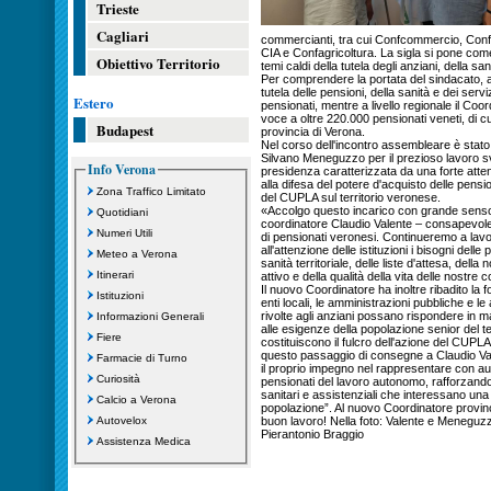
Trieste
Cagliari
commercianti, tra cui Confcommercio, Confes
CIA e Confagricoltura. La sigla si pone come 
Obiettivo Territorio
temi caldi della tutela degli anziani, della sa
Per comprendere la portata del sindacato, a 
tutela delle pensioni, della sanità e dei servi
Estero
pensionati, mentre a livello regionale il Co
voce a oltre 220.000 pensionati veneti, di cu
Budapest
provincia di Verona.
Nel corso dell'incontro assembleare è stat
Silvano Meneguzzo per il prezioso lavoro s
Info Verona
presidenza caratterizzata da una forte atten
alla difesa del potere d'acquisto delle pens
Zona Traffico Limitato
del CUPLA sul territorio veronese.
«Accolgo questo incarico con grande senso d
Quotidiani
coordinatore Claudio Valente – consapevole 
Numeri Utili
di pensionati veronesi. Continueremo a lavo
all'attenzione delle istituzioni i bisogni dell
Meteo a Verona
sanità territoriale, delle liste d'attesa, dell
Itinerari
attivo e della qualità della vita delle nostre 
Il nuovo Coordinatore ha inoltre ribadito la fo
Istituzioni
enti locali, le amministrazioni pubbliche e le 
rivolte agli anziani possano rispondere in 
Informazioni Generali
alle esigenze della popolazione senior del te
Fiere
costituiscono il fulcro dell'azione del CUPLA
questo passaggio di consegne a Claudio Val
Farmacie di Turno
il proprio impegno nel rappresentare con aut
Curiosità
pensionati del lavoro autonomo, rafforzando 
sanitari e assistenziali che interessano un
Calcio a Verona
popolazione”. Al nuovo Coordinatore provinc
Autovelox
buon lavoro! Nella foto: Valente e Meneguz
Pierantonio Braggio
Assistenza Medica