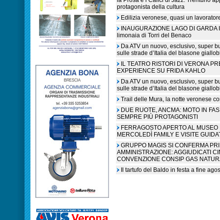
la Prosa e i Calici di Jazz. Trentuno a
protagonista della cultura
Edilizia veronese, quasi un lavorato
INAUGURAZIONE LAGO DI GARDA IN L
limonaia di Torri del Benaco
Da ATV un nuovo, esclusivo, super b
sulle strade d’Italia del blasone giallob
IL TEATRO RISTORI DI VERONA P
EXPERIENCE SU FRIDA KAHLO
Da ATV un nuovo, esclusivo, super b
sulle strade d’Italia del blasone giallob
Trail delle Mura, la notte veronese c
DUE RUOTE, ANCMA: MOTO IN FA
SEMPRE PIÙ PROTAGONISTI
FERRAGOSTO APERTO AL MUSEO N
MERCOLEDÌ FAMILY E VISITE GUIDA
GRUPPO MAGIS SI CONFERMA PR
AMMINISTRAZIONE: AGGIUDICATI C
CONVENZIONE CONSIP GAS NATUR
Il tartufo del Baldo in festa a fine ag