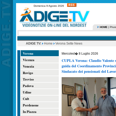
Domenica 9 Agosto 2026
HOME
|
Phot
ADIGE TV:
Home
Verona Sette News
Verona
Mercoled� 8 Luglio 2026
Vicenza
CUPLA Verona: Claudio Valente s
guida del Coordinamento Provincial
Venezia
Sindacato dei pensionati del Lavo
Rovigo
Treviso
Padova
Udine
Cult
Pordenone
In Piazza