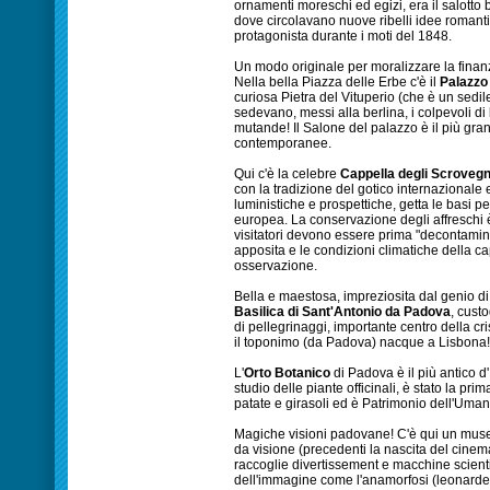
ornamenti moreschi ed egizi, era il salotto
dove circolavano nuove ribelli idee romantic
protagonista durante i moti del 1848.
Un modo originale per moralizzare la finanz
Nella bella Piazza delle Erbe c'è il
Palazzo
curiosa Pietra del Vituperio (che è un sedile 
sedevano, messi alla berlina, i colpevoli di
mutande! Il Salone del palazzo è il più gran
contemporanee.
Qui c'è la celebre
Cappella degli Scrovegn
con la tradizione del gotico internazionale
luministiche e prospettiche, getta le basi p
europea. La conservazione degli affreschi è
visitatori devono essere prima "decontamin
apposita e le condizioni climatiche della c
osservazione.
Bella e maestosa, impreziosita dal genio di Do
Basilica di Sant'Antonio da Padova
, cust
di pellegrinaggi, importante centro della cr
il toponimo (da Padova) nacque a Lisbona!
L'
Orto Botanico
di Padova è il più antico d
studio delle piante officinali, è stato la prim
patate e girasoli ed è Patrimonio dell'Um
Magiche visioni padovane! C'è qui un muse
da visione (precedenti la nascita del cinem
raccoglie divertissement e macchine scient
dell'immagine come l'anamorfosi (leonardesc