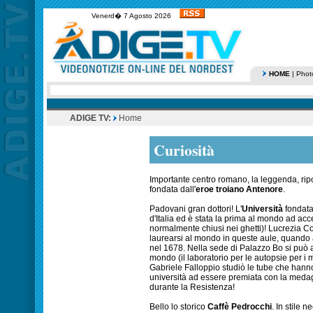
Venerd� 7 Agosto 2026
HOME
|
Phot
ADIGE TV:
Home
Curiosità
Importante centro romano, la leggenda, ripo
fondata dall'
eroe troiano Antenore
.
Padovani gran dottori! L'
Università
fondata
d'Italia ed è stata la prima al mondo ad acc
normalmente chiusi nei ghetti)! Lucrezia Co
laurearsi al mondo in queste aule, quando a
nel 1678. Nella sede di Palazzo Bo si può 
mondo (il laboratorio per le autopsie per i
Gabriele Falloppio studiò le tube che hanno
università ad essere premiata con la medagli
durante la Resistenza!
Bello lo storico
Caffè Pedrocchi
. In stile 