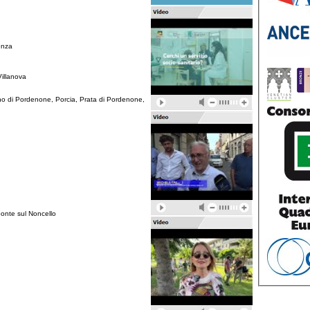
enza
illanova
 di Pordenone, Porcia, Prata di Pordenone,
 ponte sul Noncello