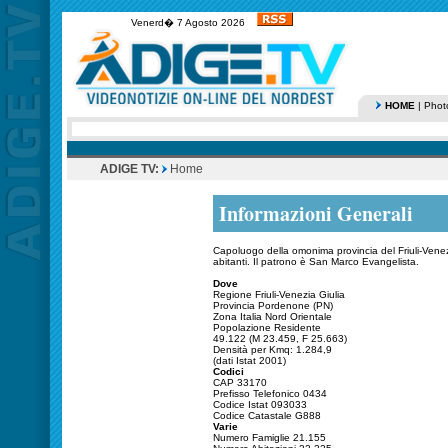
Venerd� 7 Agosto 2026
HOME
|
Phot
ADIGE TV:
Home
Informazioni Generali
Capoluogo della omonima provincia del Friuli-Venez
abitanti. Il patrono è San Marco Evangelista.
Dove
Regione Friuli-Venezia Giulia
Provincia Pordenone (PN)
Zona Italia Nord Orientale
Popolazione Residente
49.122 (M 23.459, F 25.663)
Densità per Kmq: 1.284,9
(dati Istat 2001)
Codici
CAP 33170
Prefisso Telefonico 0434
Codice Istat 093033
Codice Catastale G888
Varie
Numero Famiglie 21.155