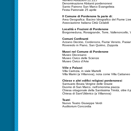
Numero Abitazioni 22.225
Denominazione Abitanti pordenonesi
Santo Patrono San Marco Evangelista
Festa Patronale 25 aprile
Il Comune di Pordenone fa parte di:
Area Geografica: Bacino Idrografico del Fiume Liv
Associazione Italiana Città Ciclabili
Località e Frazioni di Pordenone
Borgomeduna, Roraigrande, Torre, Vallenoncello, V
Comuni Confinanti
Azzano Decimo, Cordenons, Fiume Veneto, Pasiano
Roveredo in Piano, San Quirino, Zoppola
Musei nel Comune di Pordenone
Museo Diocesano
Museo Civico delle Scienze
Museo Civico d'Arte
Ville e Palazzi
Villa Carinzia, in viale Martelli
Villa Marini (a Villanova), nota come Villa Cattaneo
Chiese e altri edifici religiosi pordenonesi
Santuario Beata Vergine delle Grazie
Duomo di San Marco, nell'omonima piazza
Chiesa ottagonale della Santissima Trinità, oltre il
Chiesa di Sant'Ulderico (a Villanova)
Teatri
Nuovo Teatro Giuseppe Verdi
Auditorium Concordia