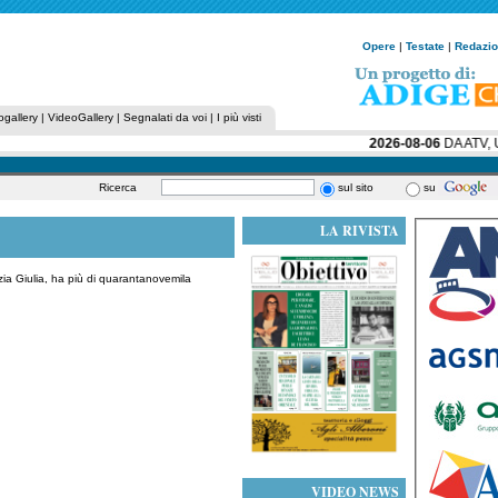
Opere
|
Testate
|
Redazi
ogallery
|
VideoGallery
|
Segnalati da voi
|
I più visti
2026-08-06
DA ATV, U
Ricerca
sul sito
su
LA RIVISTA
ia Giulia, ha più di quarantanovemila
VIDEO NEWS