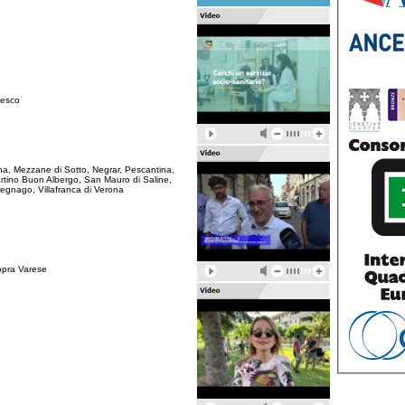
nesco
na, Mezzane di Sotto, Negrar, Pescantina,
tino Buon Albergo, San Mauro di Saline,
gnago, Villafranca di Verona
opra Varese