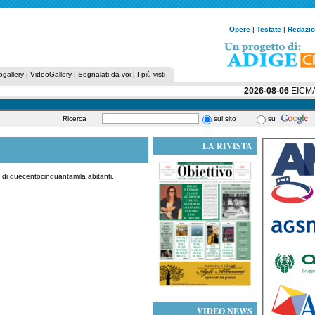
Opere
|
Testate
|
Redazi
ogallery
|
VideoGallery
|
Segnalati da voi
|
I più visti
2026-08-06
EICMA R
Ricerca
sul sito
su
LA RIVISTA
di duecentocinquantamila abitanti.
VIDEO NEWS