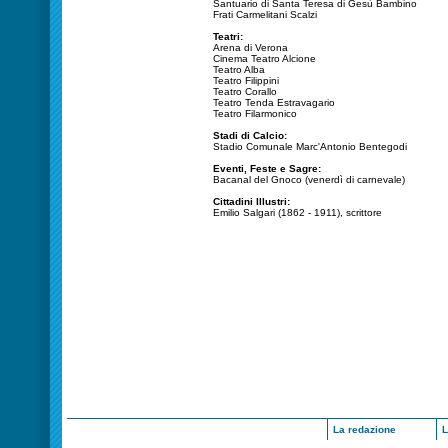
Santuario di Santa Teresa di Gesù Bambino
Frati Carmelitani Scalzi
Teatri:
Arena di Verona
Cinema Teatro Alcione
Teatro Alba
Teatro Filippini
Teatro Corallo
Teatro Tenda Estravagario
Teatro Filarmonico
Stadi di Calcio:
Stadio Comunale Marc'Antonio Bentegodi
Eventi, Feste e Sagre:
Bacanal del Gnoco (venerdì di carnevale)
Cittadini Illustri:
Emilio Salgari (1862 - 1911), scrittore
La redazione
L