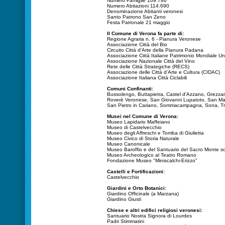
Numero Famiglie 109.786
Numero Abitazioni 114.690
Denominazione Abitanti veronesi
Santo Patrono San Zeno
Festa Patronale 21 maggio
Il Comune di Verona fa parte di:
Regione Agraria n. 6 - Pianura Veronese
Associazione Città del Bio
Circuito Città d'Arte della Pianura Padana
Associazione Città Italiane Patrimonio Mondiale U
Associazione Nazionale Città del Vino
Rete delle Città Strategiche (RECS)
Associazione delle Città d'Arte e Cultura (CIDAC)
Associazione Italiana Città Ciclabili
Comuni Confinanti:
Bussolengo, Buttapietra, Castel d'Azzano, Grezza
Roverè Veronese, San Giovanni Lupatoto, San Mar
San Pietro in Cariano, Sommacampagna, Sona, Tre
Musei nel Comune di Verona:
Museo Lapidario Maffeiano
Museo di Castelvecchio
Museo degli Affreschi e Tomba di Giulietta
Museo Civico di Storia Naturale
Museo Canonicale
Museo Baroffio e del Santuario del Sacro Monte s
Museo Archeologico al Teatro Romano
Fondazione Museo "Miniscalchi-Erizzo"
Castelli e Fortificazioni:
Castelvecchio
Giardini e Orto Botanici:
Giardino Officinale (a Marzana)
Giardino Giusti
Chiese e altri edifici religiosi veronesi:
Santuario Nostra Signora di Lourdes
Padri Stimmatini