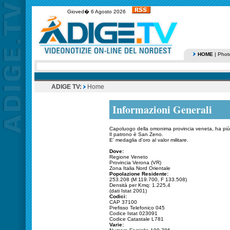
Gioved� 6 Agosto 2026
HOME
|
Phot
ADIGE TV:
Home
Informazioni Generali
Capoluogo della omonima provincia veneta, ha più 
Il patrono è San Zeno.
E' medaglia d'oro al valor militare.
Dove:
Regione Veneto
Provincia Verona (VR)
Zona Italia Nord Orientale
Popolazione Residente:
253.208 (M 119.700, F 133.508)
Densità per Kmq: 1.225,4
(dati Istat 2001)
Codici:
CAP 37100
Prefisso Telefonico 045
Codice Istat 023091
Codice Catastale L781
Varie: