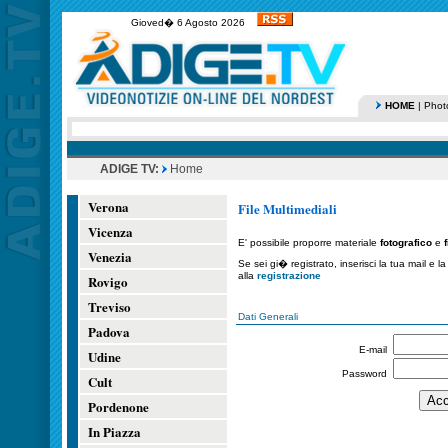
Gioved� 6 Agosto 2026
HOME
|
Phot
ADIGE TV:
Home
Verona
File Multimediali
Vicenza
E' possibile proporre materiale
fotografico
e
Venezia
Se sei gi� registrato, inserisci la tua mail e 
alla
registrazione
Rovigo
Treviso
Dati Generali
Padova
E-mail
Udine
Password
Cult
Pordenone
In Piazza