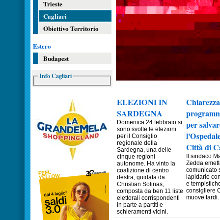
Trieste
Cagliari
Obiettivo Territorio
Estero
Budapest
Info Cagliari
ELEZIONI IN
Chiarezza
SARDEGNA
programm
Domenica 24 febbraio si
per salvar
sono svolte le elezioni
l'Ospedale
per il Consiglio
regionale della
Città di C
Sardegna, una delle
Il sindaco 
cinque regioni
Zedda emett
autonome. Ha vinto la
comunicato 
coalizione di centro
lapidario co
destra, guidata da
e tempistiche
Christian Solinas,
consigliere 
composta da ben 11 liste
muove tardi. 
elettorali corrispondenti
in parte a partiti e
schieramenti vicini.