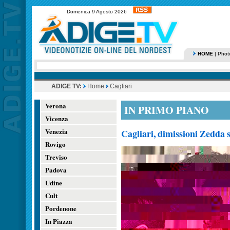
Domenica 9 Agosto 2026
HOME
|
Phot
ADIGE TV:
Home
Cagliari
Verona
IN PRIMO PIANO
Vicenza
Venezia
Cagliari, dimissioni Zedda 
Rovigo
Treviso
Padova
Udine
Cult
Pordenone
In Piazza