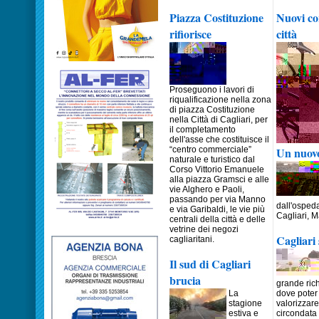
Piazza Costituzione
Nuovi cor
rifiorisce
città
Proseguono i lavori di
riqualificazione nella zona
di piazza Costituzione
nella Città di Cagliari, per
il completamento
dell'asse che costituisce il
“centro commerciale”
Un nuovo
naturale e turistico dal
Corso Vittorio Emanuele
alla piazza Gramsci e alle
vie Alghero e Paoli,
passando per via Manno
dall'ospeda
e via Garibaldi, le vie più
Cagliari, 
centrali della città e delle
vetrine dei negozi
Cagliari
cagliaritani.
Il sud di Cagliari
brucia
grande ric
La
dove poter 
stagione
valorizzare 
estiva e
circondata