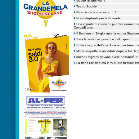
Museo Grandi Fiumi
Teatro Sociale
Ricamiamo la speranza ….3
Nuovi depliants per la Rotonda
Due importanti interventi pubblici saranno re
Concadirame.
Il Barbiere di Siviglia apre la nuova Stagione
Sarà la festa dei giovani e dello sport
Sotto il segno dell'arte. Una nuova linea di 
Morte sospetta in ospedale dopo la lite: la
Anche i migranti devono avere possibilità di
La trans Efe debutta in tv «Farò tremare cli