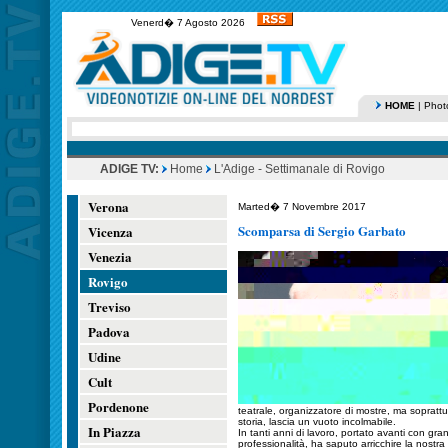
Venerd� 7 Agosto 2026
HOME
|
Phot
ADIGE TV:
Home
L'Adige - Settimanale di Rovigo
Verona
Marted� 7 Novembre 2017
Scomparsa di Sergio Garbato
Vicenza
Venezia
Rovigo
Treviso
Padova
Udine
Cult
Pordenone
teatrale, organizzatore di mostre, ma sopratt
storia, lascia un vuoto incolmabile.
In Piazza
In tanti anni di lavoro, portato avanti con 
professionalità, ha saputo arricchire la nostr