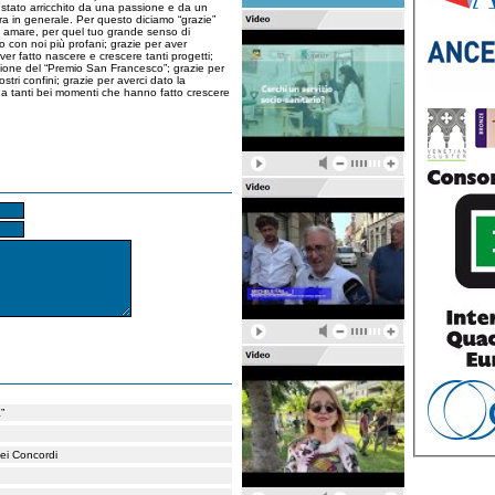
 stato arricchito da una passione e da un
tura in generale. Per questo diciamo “grazie”
e amare, per quel tuo grande senso di
 con noi più profani; grazie per aver
ver fatto nascere e crescere tanti progetti;
sione del “Premio San Francesco”; grazie per
ostri confini; grazie per averci dato la
re a tanti bei momenti che hanno fatto crescere
”
dei Concordi