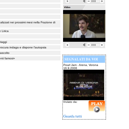
alizzati nei prossimi mesi nella Frazione di
 Lirica
viaggi
 procura indaga e dispone l'autopsia
 ascolto
enti famosi»
SEGNALATI DA VOI
Pearl Jam - Arena, Verona
16.9.2006
Inviato da:
Guarda tutti