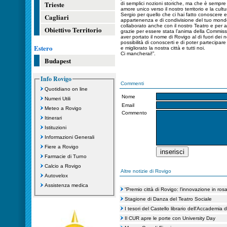
Trieste
di semplici nozioni storiche, ma che è sempre
amore unico verso il nostro territorio e la cul
Sergio per quello che ci hai fatto conoscere 
Cagliari
appartenenza e di condivisione del tuo mondo
collaborato anche con il nostro Teatro e per a
Obiettivo Territorio
grazie per essere stata l’anima della Commis
aver portato il nome di Rovigo al di fuori dei n
possibilità di conoscerti e di poter partecipa
Estero
e migliorato la nostra città e tutti noi.
Ci mancherai!”.
Budapest
Info Rovigo
Commenti
Quotidiano on line
Nome
Numeri Utili
Email
Meteo a Rovigo
Commento
Itinerari
Istituzioni
Informazioni Generali
Fiere a Rovigo
Farmacie di Turno
Calcio a Rovigo
Altre notizie di Rovigo
Autovelox
Assistenza medica
“Premio città di Rovigo: l'innovazione in rosa
Stagione di Danza del Teatro Sociale
I tesori del Castello librario dell'Accademia 
Il CUR apre le porte con University Day