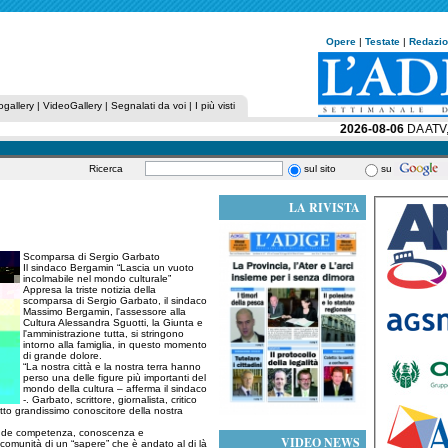
Opere
|
Testate
|
Redazi
ogallery
|
VideoGallery
|
Segnalati da voi
|
I più visti
2026-08-06
DA ATV, U
Ricerca
sul sito
su
LA RIVISTA
Scomparsa di Sergio Garbato
Il sindaco Bergamin “Lascia un vuoto
incolmabile nel mondo culturale”
Appresa la triste notizia della
scomparsa di Sergio Garbato, il sindaco
Massimo Bergamin, l'assessore alla
Cultura Alessandra Sguotti, la Giunta e
l'amministrazione tutta, si stringono
intorno alla famiglia, in questo momento
di grande dolore.
“La nostra città e la nostra terra hanno
perso una delle figure più importanti del
mondo della cultura – afferma il sindaco
-. Garbato, scrittore, giornalista, critico
utto grandissimo conoscitore della nostra
grande competenza, conoscenza e
VIDEO NEWS
a comunità di un “sapere” che è andato al di là