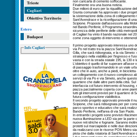
non caricarla di cemento soffocante.
Trieste
Finalmente ora una buona notizia.
Due milioni di euro per la riqualificazione de
Cagliari
Giunta comunale ha approvato i due progetti
la sistemazione della zona di collegamento tra
Obiettivo Territorio
Sant'Avendrace e la riconfigurazione di una
Scipione. Proposte dall'assessore alla Mobil
nel Bando Periferie, il Programma straordinar
Estero
sicurezza delle periferie delle città metrop
di Cagliari ha vinto il bando nazionale nel 2
Budapest
come zona oggetto di intervento e ottenendo 
Il primo progetto approvato interessa uno dei 
Info Cagliari
via Po nel tratto tra la piazza Sant'Avendrac
Gilla, che sarà ridisegnata, e la via Simeto:
strategico nella viabilità per l'ingresso e l'us
vasta e con la strada statale 195, la 130 e l
L'obiettivo è quello di far superare all'asse v
di passaggio trasformandolo in un viale urb
oltre che in auto, anche a piedi, in biciclett
un collegamento con il nuovo complesso abit
servizi di via Po e via Simeto, anche questo
quartiere che dalle altre parti della città. Sul l
interfaccia col futuro intervento di housing,
piazza parzialmente coperta con aree piantu
tutti gli interventi previsti per il quartiere 
futura configurazione viabilistica.
Il secondo progetto approvato prevede il n
Scipione, che sarà ridisegnata per per cons
parco sportivo e educativo che sarà realizz
Bando Periferie, nell'area di via San Paolo.
In entrambi i progetti sono previsti rifacime
nuova illuminazione a LED sia per la parte c
nuove reti idriche e fognarie. Saranno inoltre
protetti sul marciapiede e nelle due direzioni,
da realizzarsi con le risorse PON Metro sia 
pista che dalla rotatoria di Sant'Avendrace 