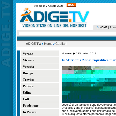
Venerd� 7 Agosto 2026
HOME
|
Phot
ADIGE TV:
Home
Cagliari
Verona
Mercoled� 6 Dicembre 2017
Is Mirrionis Zone: riqualifica mer
Vicenza
Venezia
Rovigo
Treviso
Padova
Udine
Cult
Pordenone
povertà di un tempo si sono dovute spostar
Una delle zone in cui affluì questa popolazi
In Piazza
che si reinventò come zona dei fornai e del
Al di là di questo sforzo personale, negli an