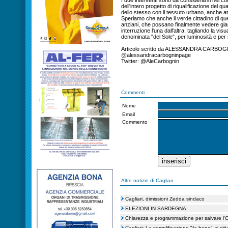
I due interventi sono da considerarsi nel 
dell'intero progetto di riqualificazione del 
dello stesso con il tessuto urbano, anche at
Speriamo che anche il verde cittadino di quel
anziani, che possano finalmente vedere giar
interruzione l'una dall'altra, tagliando la visu
denominata "del Sole", per luminosità e per
Articolo scritto da ALESSANDRA CARBOG
@alessandracarbogninpage
Twitter: @AleCarbognin
Commenti
Nome
Email
Commento
Altre notizie di Cagliari
Cagliari, dimissioni Zedda sindaco
ELEZIONI IN SARDEGNA
Chiarezza e programmazione per salvare l'Os
Cagliari: La semplificazione "fa bene" ai citt