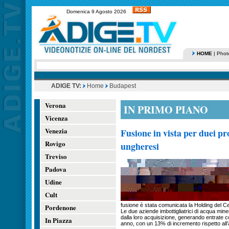
Domenica 9 Agosto 2026
HOME
|
Phot
ADIGE TV:
Home
Budapest
Verona
IN PRIMO PIANO
Vicenza
Venezia
Fusione in vista per duei p
Rovigo
ungheresi
Treviso
Padova
Udine
Cult
fusione è stata comunicata la Holding del 
Pordenone
Le due aziende imbottigliatrici di acqua mi
dalla loro acquisizione, generando entrate c
In Piazza
anno, con un 13% di incremento rispetto all