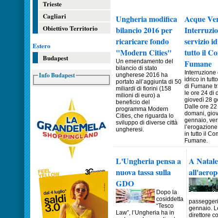
Trieste
Cagliari
Ungheria modifica
Acque Ver
Obiettivo Territorio
bilancio 2016 per
Interruzio
ricaricare fondo
servizio id
Estero
"Modern Cities"
tutto il C
Budapest
Un emendamento del
Fumane
bilancio di stato
Interruzione 
Info Budapest
ungherese 2016 ha
idrico in tut
portato all’aggiunta di 50
di Fumane tr
miliardi di fiorini (158
le ore 24 di
milioni di euro) a
giovedì 28 g
beneficio del
Dalle ore 22 
programma Modern
domani, gio
Cities, che riguarda lo
gennaio, verr
sviluppo di diverse città
l’erogazione
ungheresi.
in tutto il C
Fumane.
L'Ungheria pensa a
A Natale
nuova tassa sulla
all'aero
GDO
Dopo la
cosiddetta
passeggeri 
“Tesco
gennaio. Le
Law”, l’Ungheria ha in
direttore 