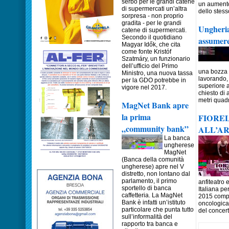
serbo per le grandi catene
un aumento 
di supermercati un’altra
dello stess
sorpresa - non proprio
gradita - per le grandi
Ungheria
catene di supermercati.
Secondo il quotidiano
assumere
Magyar Idők, che cita
come fonte Kristóf
Szatmáry, un funzionario
dell’ufficio del Primo
una bozza 
Ministro, una nuova tassa
lavorando, 
per la GDO potrebbe in
superiore 
vigore nel 2017.
chiesto di
metri quadr
MagNet Bank apre
la prima
FIORE
„community bank”
ALL’A
La banca
ungherese
MagNet
(Banca della comunità
ungherese) apre nel V
distretto, non lontano dal
parlamento, il primo
anfiteatro 
sportello di banca
Italiana pe
caffetteria. La MagNet
2015 compi
Bank è infatti un’istituto
oncologica
particolare che punta tutto
del concert
sull’informalità del
rapporto tra banca e