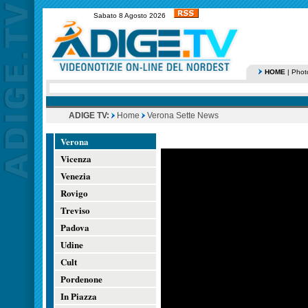
Sabato 8 Agosto 2026
HOME
|
Phot
ADIGE TV:
Home
Verona Sette News
Verona
Vicenza
Venezia
Rovigo
Treviso
Padova
Udine
Cult
Pordenone
In Piazza