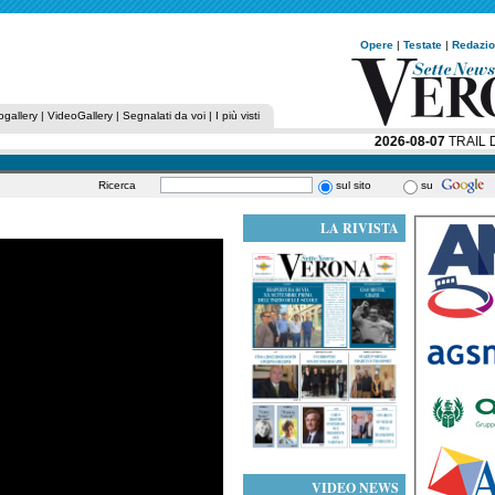
Opere
|
Testate
|
Redazi
ogallery
|
VideoGallery
|
Segnalati da voi
|
I più visti
2026-08-07
TRAIL DE
Ricerca
sul sito
su
LA RIVISTA
VIDEO NEWS