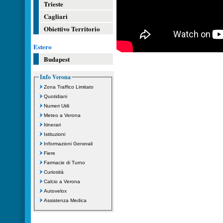
Trieste
Cagliari
Obiettivo Territorio
Estero
Budapest
Info Verona
Zona Traffico Limitato
Quotidiani
Numeri Utili
Meteo a Verona
Itinerari
Istituzioni
Informazioni Generali
Fiere
Farmacie di Turno
Curiosità
Calcio a Verona
Autovelox
Assistenza Medica