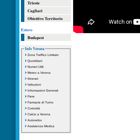
Trieste
Cagliari
Obiettivo Territorio
Estero
Budapest
Info Verona
Zona Traffico Limitato
Quotidiani
Numeri Utili
Meteo a Verona
Itinerari
Istituzioni
Informazioni Generali
Fiere
Farmacie di Turno
Curiosità
Calcio a Verona
Autovelox
Assistenza Medica