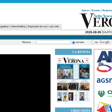
Opere
|
Testate
|
Redazi
ogallery
|
VideoGallery
|
Segnalati da voi
|
I più visti
2026-08-06
DA ATV, 
Ricerca
sul sito
su
LA RIVISTA
VIDEO NEWS