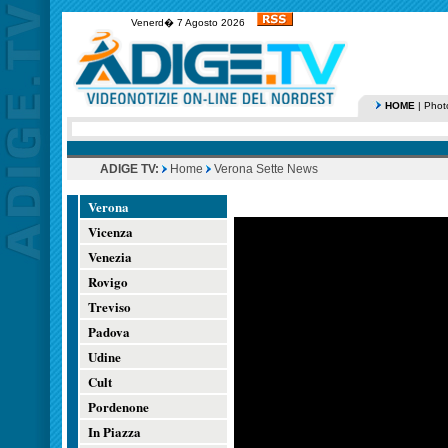
Venerd� 7 Agosto 2026
HOME
|
Phot
ADIGE TV:
Home
Verona Sette News
Verona
Vicenza
Venezia
Rovigo
Treviso
Padova
Udine
Cult
Pordenone
In Piazza