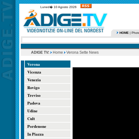
Luned� 10 Agosto 2026
HOME
|
Phot
ADIGE TV:
Home
Verona Sette News
Verona
Vicenza
Venezia
Rovigo
Treviso
Padova
Udine
Cult
Pordenone
In Piazza