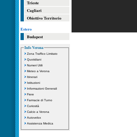
Trieste
Cagliari
Obiettivo Territorio
Estero
Budapest
Info Verona
Zona Traffico Limitato
Quotidiani
Numeri Utili
Meteo a Verona
Itinerari
Istituzioni
Informazioni Generali
Fiere
Farmacie di Turno
Curiosità
Calcio a Verona
Autovelox
Assistenza Medica