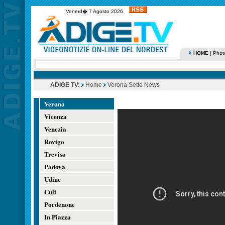
Venerd� 7 Agosto 2026
HOME
|
Phot
ADIGE TV:
Home
Verona Sette News
Verona
Vicenza
Venezia
Rovigo
Treviso
Padova
Udine
Cult
Pordenone
In Piazza