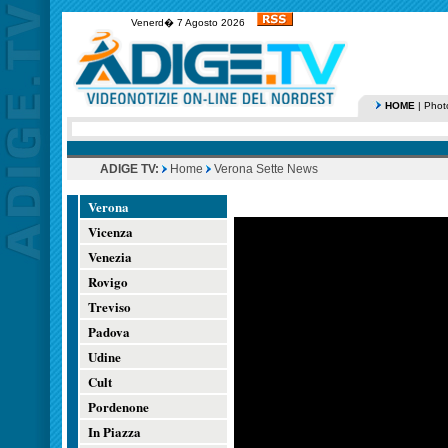
Venerd� 7 Agosto 2026
HOME
|
Phot
ADIGE TV:
Home
Verona Sette News
Verona
Vicenza
Venezia
Rovigo
Treviso
Padova
Udine
Cult
Pordenone
In Piazza