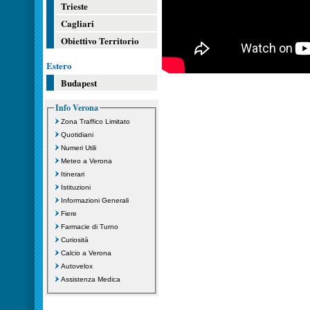
Trieste
Cagliari
Obiettivo Territorio
Estero
Budapest
Info Verona
Zona Traffico Limitato
Quotidiani
Numeri Utili
Meteo a Verona
Itinerari
Istituzioni
Informazioni Generali
Fiere
Farmacie di Turno
Curiosità
Calcio a Verona
Autovelox
Assistenza Medica