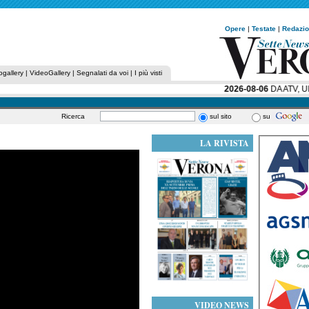
Opere
|
Testate
|
Redazi
ogallery
|
VideoGallery
|
Segnalati da voi
|
I più visti
2026-08-06
DA ATV, UN 
Ricerca
sul sito
su
LA RIVISTA
VIDEO NEWS