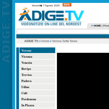
Venerd� 7 Agosto 2026
HOME
|
Phot
ADIGE TV:
Home
Verona Sette News
Verona
Vicenza
Venezia
Rovigo
Treviso
Padova
Udine
Cult
Pordenone
In Piazza