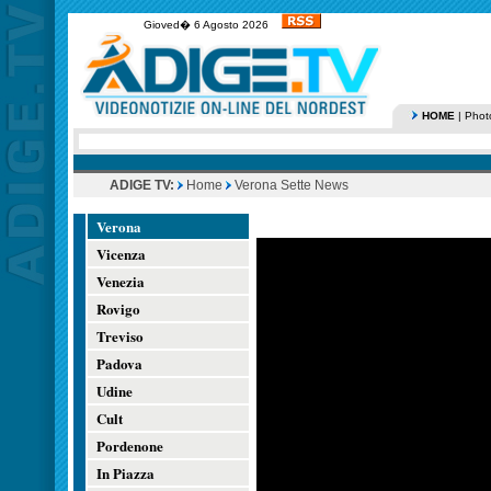
Gioved� 6 Agosto 2026
HOME
|
Phot
ADIGE TV:
Home
Verona Sette News
Verona
Vicenza
Venezia
Rovigo
Treviso
Padova
Udine
Cult
Pordenone
In Piazza