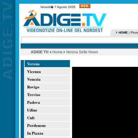
Venerd� 7 Agosto 2026
HOME
|
Phot
ADIGE TV:
Home
Verona Sette News
Verona
Vicenza
Venezia
Rovigo
Treviso
Padova
Udine
Cult
Pordenone
In Piazza