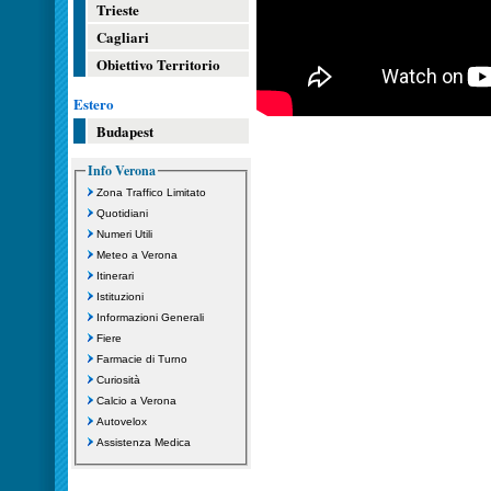
Trieste
Cagliari
Obiettivo Territorio
Estero
Budapest
Info Verona
Zona Traffico Limitato
Quotidiani
Numeri Utili
Meteo a Verona
Itinerari
Istituzioni
Informazioni Generali
Fiere
Farmacie di Turno
Curiosità
Calcio a Verona
Autovelox
Assistenza Medica