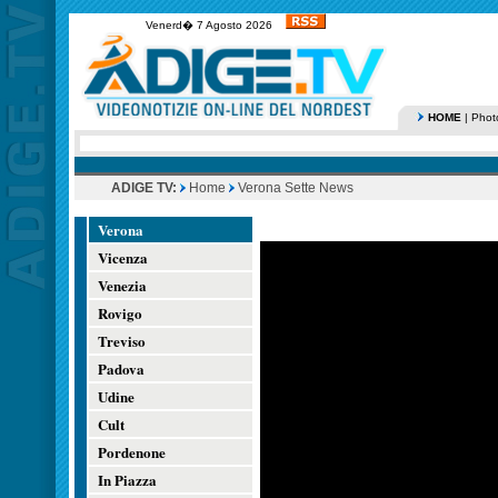
Venerd� 7 Agosto 2026
HOME
|
Phot
ADIGE TV:
Home
Verona Sette News
Verona
Vicenza
Venezia
Rovigo
Treviso
Padova
Udine
Cult
Pordenone
In Piazza