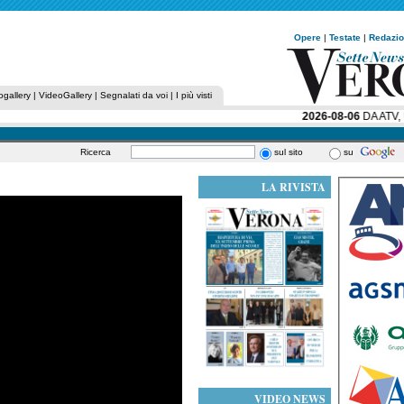
Opere
|
Testate
|
Redazi
ogallery
|
VideoGallery
|
Segnalati da voi
|
I più visti
2026-08-06
DA ATV, U
Ricerca
sul sito
su
LA RIVISTA
VIDEO NEWS