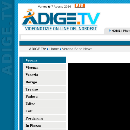
Venerd� 7 Agosto 2026
HOME
|
Phot
ADIGE TV:
Home
Verona Sette News
Verona
Vicenza
Venezia
Rovigo
Treviso
Padova
Udine
Cult
Pordenone
In Piazza