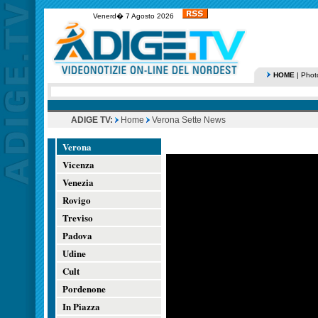
Venerd� 7 Agosto 2026
HOME
|
Phot
ADIGE TV:
Home
Verona Sette News
Verona
Vicenza
Venezia
Rovigo
Treviso
Padova
Udine
Cult
Pordenone
In Piazza