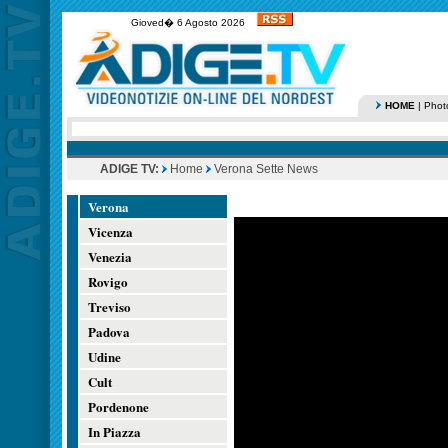
Gioved� 6 Agosto 2026
HOME
|
Phot
ADIGE TV:
Home
Verona Sette News
Verona
Vicenza
Venezia
Rovigo
Treviso
Padova
Udine
Cult
Pordenone
In Piazza