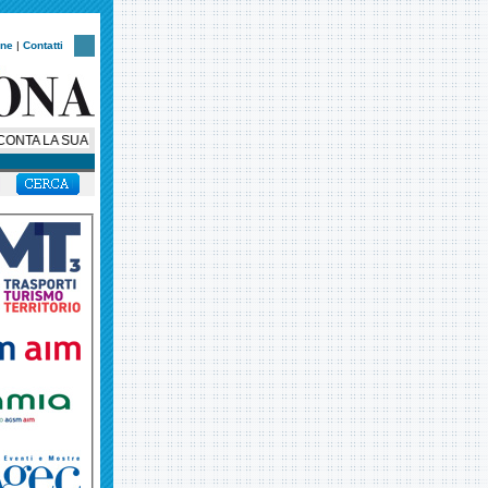
one
|
Contatti
A LA SUA STORIA: AL VIA UNA SERIE SOCIAL IN OTTO EPISODI PER CELEB