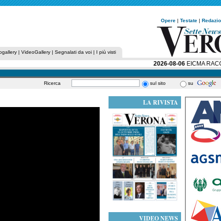
Opere
|
Testate
|
Redazi
ogallery
|
VideoGallery
|
Segnalati da voi
|
I più visti
2026-08-06
EICMA RACCONT
Ricerca
sul sito
su
LA RIVISTA
VIDEO NEWS