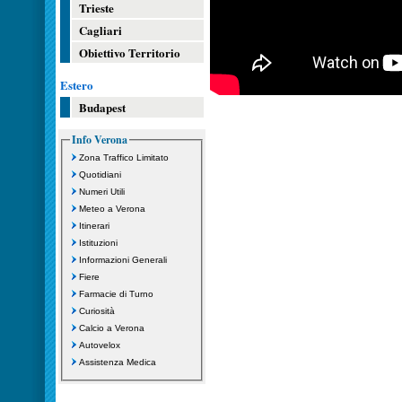
Trieste
Cagliari
Obiettivo Territorio
Estero
Budapest
Info Verona
Zona Traffico Limitato
Quotidiani
Numeri Utili
Meteo a Verona
Itinerari
Istituzioni
Informazioni Generali
Fiere
Farmacie di Turno
Curiosità
Calcio a Verona
Autovelox
Assistenza Medica