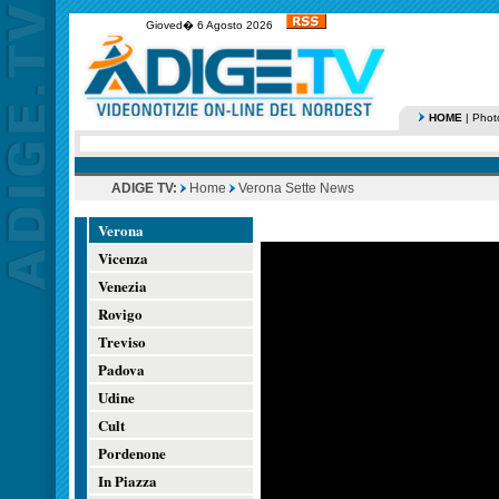
Gioved� 6 Agosto 2026
HOME
|
Phot
ADIGE TV:
Home
Verona Sette News
Verona
Vicenza
Venezia
Rovigo
Treviso
Padova
Udine
Cult
Pordenone
In Piazza