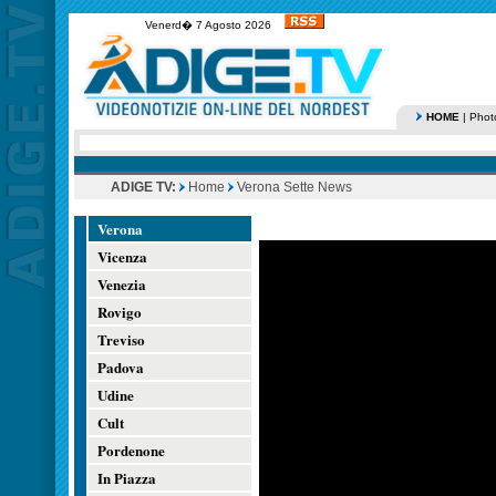
Venerd� 7 Agosto 2026
HOME
|
Phot
ADIGE TV:
Home
Verona Sette News
Verona
Vicenza
Venezia
Rovigo
Treviso
Padova
Udine
Cult
Pordenone
In Piazza