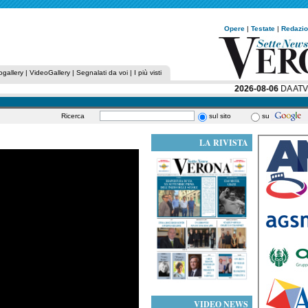
Opere
|
Testate
|
Redazi
ogallery
|
VideoGallery
|
Segnalati da voi
|
I più visti
2026-08-06
DA ATV, 
Ricerca
sul sito
su
LA RIVISTA
VIDEO NEWS