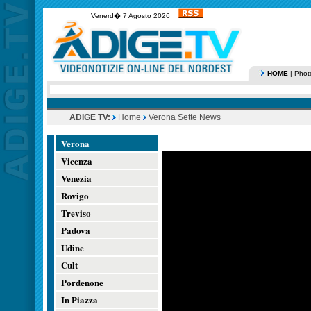
Venerd� 7 Agosto 2026
HOME
|
Phot
ADIGE TV:
Home
Verona Sette News
Verona
Vicenza
Venezia
Rovigo
Treviso
Padova
Udine
Cult
Pordenone
In Piazza