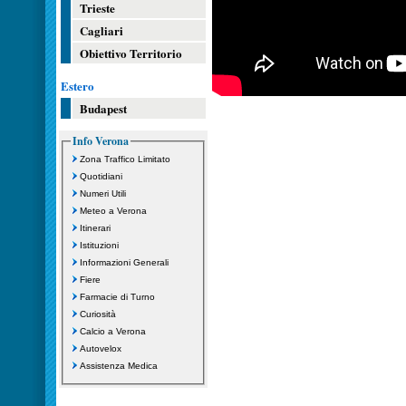
Trieste
Cagliari
Obiettivo Territorio
Estero
Budapest
Info Verona
Zona Traffico Limitato
Quotidiani
Numeri Utili
Meteo a Verona
Itinerari
Istituzioni
Informazioni Generali
Fiere
Farmacie di Turno
Curiosità
Calcio a Verona
Autovelox
Assistenza Medica