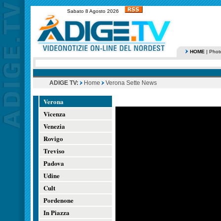
Sabato 8 Agosto 2026
HOME
|
Phot
ADIGE TV:
Home
Verona Sette News
Verona
Vicenza
Venezia
Rovigo
Treviso
Padova
Udine
Cult
Pordenone
In Piazza