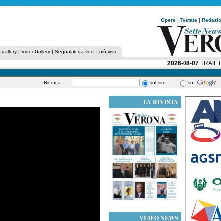
Opere
|
Testate
|
Redazi
ogallery
|
VideoGallery
|
Segnalati da voi
|
I più visti
2026-08-07
TRAIL DE
Ricerca
sul sito
su
LA RIVISTA
VIDEO NEWS