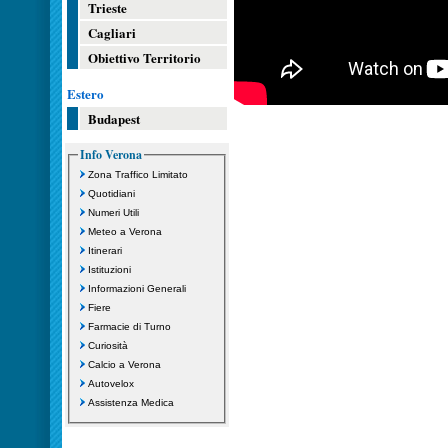
Trieste
Cagliari
Obiettivo Territorio
Estero
Budapest
Info Verona
Zona Traffico Limitato
Quotidiani
Numeri Utili
Meteo a Verona
Itinerari
Istituzioni
Informazioni Generali
Fiere
Farmacie di Turno
Curiosità
Calcio a Verona
Autovelox
Assistenza Medica