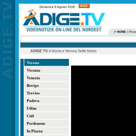
Domenica 9 Agosto 2026
HOME
|
Phot
ADIGE TV:
Home
Verona Sette News
Verona
Vicenza
Venezia
Rovigo
Treviso
Padova
Udine
Cult
Pordenone
In Piazza