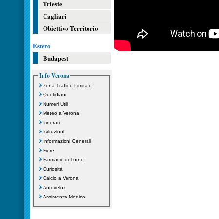
Trieste
Cagliari
Obiettivo Territorio
Estero
Budapest
Info Verona
Zona Traffico Limitato
Quotidiani
Numeri Utili
Meteo a Verona
Itinerari
Istituzioni
Informazioni Generali
Fiere
Farmacie di Turno
Curiosità
Calcio a Verona
Autovelox
Assistenza Medica