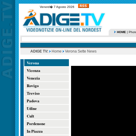
Venerd� 7 Agosto 2026
HOME
|
Phot
ADIGE TV:
Home
Verona Sette News
Verona
Vicenza
Venezia
Rovigo
Treviso
Padova
Udine
Cult
Pordenone
In Piazza