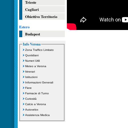
Trieste
Cagliari
Obiettivo Territorio
Estero
Budapest
Info Verona
Zona Traffico Limitato
Quotidiani
Numeri Utili
Meteo a Verona
Itinerari
Istituzioni
Informazioni Generali
Fiere
Farmacie di Turno
Curiosità
Calcio a Verona
Autovelox
Assistenza Medica