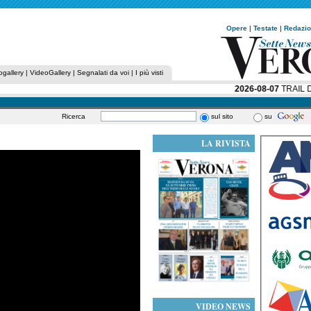
Opere
|
Testate
|
Redazi
ogallery
|
VideoGallery
|
Segnalati da voi
|
I più visti
2026-08-07
TRAIL DE
Ricerca
sul sito
su
LA RIVISTA
VIDEO NEWS