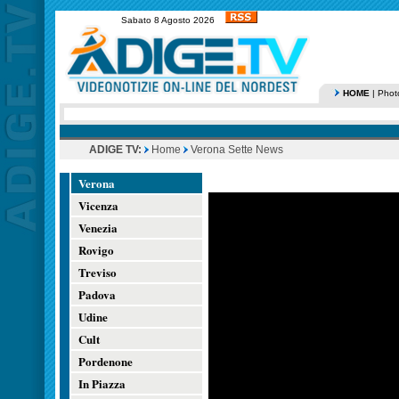
Sabato 8 Agosto 2026
HOME
|
Phot
ADIGE TV:
Home
Verona Sette News
Verona
Vicenza
Venezia
Rovigo
Treviso
Padova
Udine
Cult
Pordenone
In Piazza