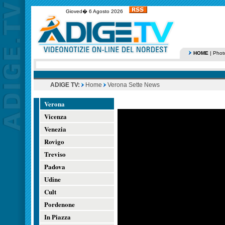
Gioved� 6 Agosto 2026
HOME
|
Phot
ADIGE TV:
Home
Verona Sette News
Verona
Vicenza
Venezia
Rovigo
Treviso
Padova
Udine
Cult
Pordenone
In Piazza