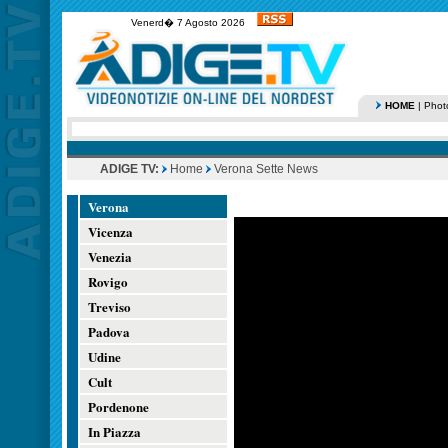
Venerd� 7 Agosto 2026
HOME
|
Phot
ADIGE TV:
Home
Verona Sette News
Verona
Vicenza
Venezia
Rovigo
Treviso
Padova
Udine
Cult
Pordenone
In Piazza