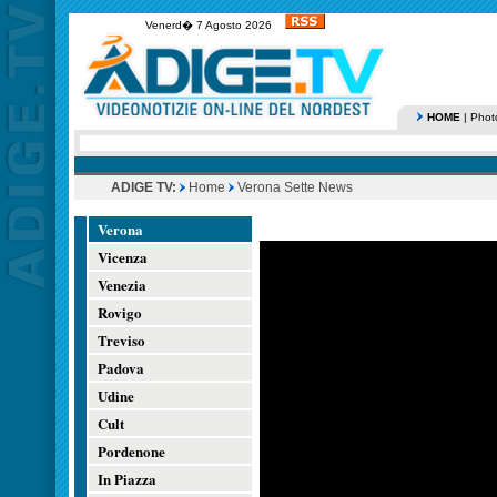
Venerd� 7 Agosto 2026
HOME
|
Phot
ADIGE TV:
Home
Verona Sette News
Verona
Vicenza
Venezia
Rovigo
Treviso
Padova
Udine
Cult
Pordenone
In Piazza