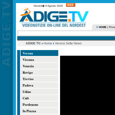
Gioved� 6 Agosto 2026
HOME
|
Phot
ADIGE TV:
Home
Verona Sette News
Verona
Vicenza
Venezia
Rovigo
Treviso
Padova
Udine
Cult
Pordenone
In Piazza