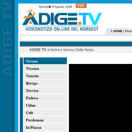
Gioved� 6 Agosto 2026
HOME
|
Phot
ADIGE TV:
Home
Verona Sette News
Verona
Vicenza
Venezia
Rovigo
Treviso
Padova
Udine
Cult
Pordenone
In Piazza